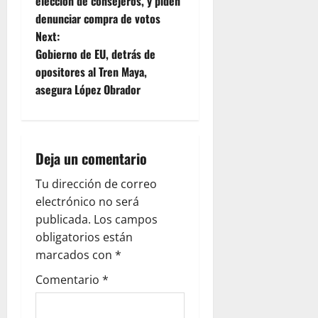
elección de consejeros, y piden
s
denunciar compra de votos
t
Next:
Gobierno de EU, detrás de
n
opositores al Tren Maya,
asegura López Obrador
a
v
i
Deja un comentario
g
Tu dirección de correo
electrónico no será
a
publicada.
Los campos
obligatorios están
t
marcados con
*
i
Comentario
*
o