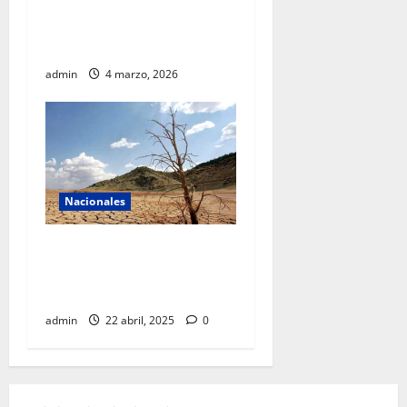
prospectiva: luces, sombras
y lecciones del AIFA según
experta regional
admin
4 marzo, 2026
Nacionales
La sequía azota al país y se
está extendiendo
aceleradamente
admin
22 abril, 2025
0