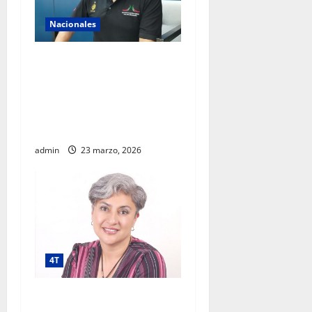
Nacionales
AIFA supera 18 millones de
pasajeros a cuatro años de
operación y alista sus
servicios de cara al Mundial
2026
admin
23 marzo, 2026
4T
Megaproyecto con