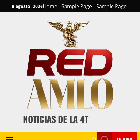
Skip
Home
Sample Page
Sample Page
8 agosto, 2026
to
content
NOTICIAS DE LA 4T
EN VIVO