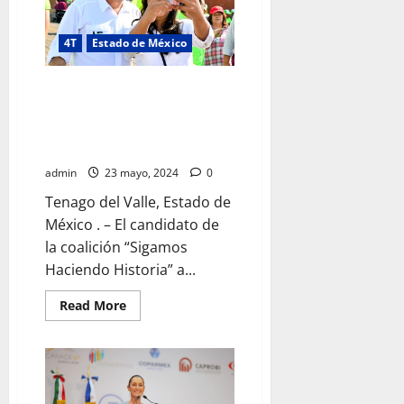
de
clínicas
veterinarias
públicas
4T
Estado de México
en
el
Estado
Mi compromiso será fortalecer
de
México
las acciones que en favor del
medio ambiente: Héctor García
González
admin
23 mayo, 2024
0
Tenago del Valle, Estado de
México . – El candidato de
la coalición “Sigamos
Haciendo Historia” a...
Read
Read More
more
about
Mi
compromiso
será
fortalecer
las