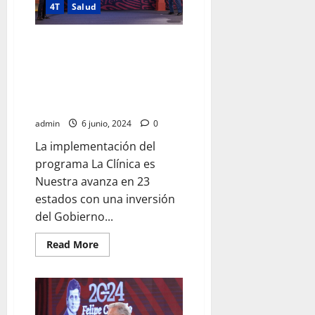
México”,
4T
Salud
afirma
presidente
al
supervisar
Inversión federal en centros de
Tren
salud de 23 estados supera los
Maya
5 mil millones de pesos a través
del programa La Clínica es
Nuestra
admin
6 junio, 2024
0
La implementación del
programa La Clínica es
Nuestra avanza en 23
estados con una inversión
del Gobierno...
Read
Read More
more
about
Inversión
federal
en
centros
de