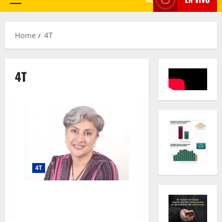
Primary
Menu
Home
4T
4T
4T
Megaproyecto con prospectiva:
luces, sombras y lecciones del
AIFA según experta regional