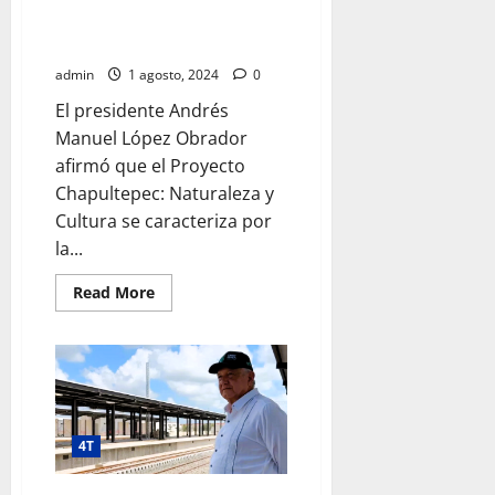
POPULARES; REGISTRA AVANCE
DE 92 POR CIENTO
admin
1 agosto, 2024
0
El presidente Andrés
Manuel López Obrador
afirmó que el Proyecto
Chapultepec: Naturaleza y
Cultura se caracteriza por
la...
Read
Read More
more
about
PROYECTO
CHAPULTEPEC
LLEVA
DESARROLLO
CULTURAL
Y
AMBIENTAL
A
4T
COLONIAS
POPULARES;
REGISTRA