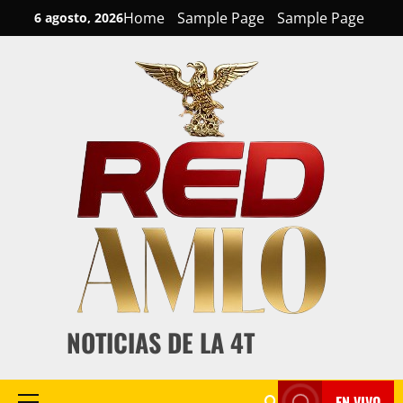
Skip
Home
Sample Page
Sample Page
6 agosto, 2026
to
content
NOTICIAS DE LA 4T
EN VIVO