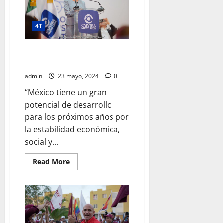
acciones
que
en
favor
4T
del
medio
ambiente:
Héctor
México, con gran potencial de
García
desarrollo: Sheinbaum
González
admin
23 mayo, 2024
0
“México tiene un gran
potencial de desarrollo
para los próximos años por
la estabilidad económica,
social y...
Read
Read More
more
about
México,
con
gran
potencial
de
desarrollo: