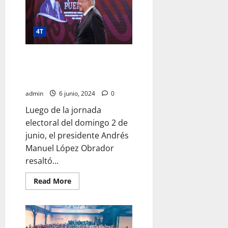
salud
de
23
estados
4T
supera
los
5
mil
Pueblo de México hizo valer
millones
libertad y democracia en
de
pesos
elecciones 2024: presidente
a
través
admin
6 junio, 2024
0
del
programa
Luego de la jornada
La
Clínica
electoral del domingo 2 de
es
Nuestra
junio, el presidente Andrés
Manuel López Obrador
resaltó...
Read
Read More
more
about
Pueblo
de
México
hizo