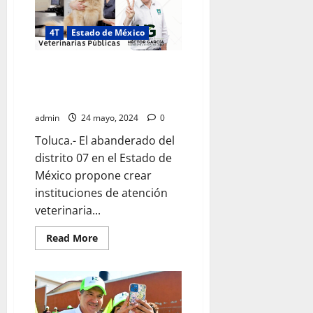
académicos
y
artistas
expresan
4T
Estado de México
su
apoyo
a
Héctor García propone la
Claudia
Sheinbaum
creación de clínicas veterinarias
públicas en el Estado de México
admin
24 mayo, 2024
0
Toluca.- El abanderado del
distrito 07 en el Estado de
México propone crear
instituciones de atención
veterinaria...
Read
Read More
more
about
Héctor
García
propone
la
creación