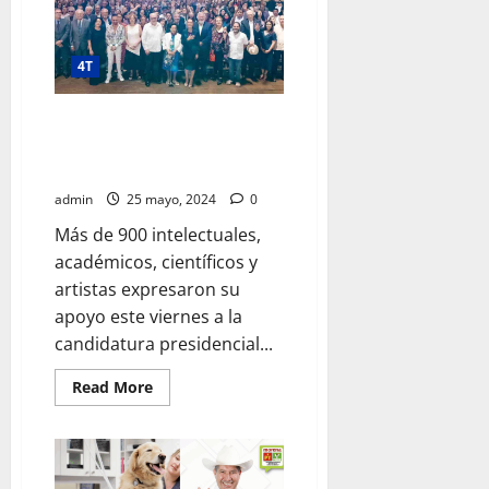
valer
libertad
y
democracia
en
4T
elecciones
2024:
presidente
Más de 900 intelectuales,
académicos y artistas expresan
su apoyo a Claudia Sheinbaum
admin
25 mayo, 2024
0
Más de 900 intelectuales,
académicos, científicos y
artistas expresaron su
apoyo este viernes a la
candidatura presidencial...
Read
Read More
more
about
Más
de
900
intelectuales,