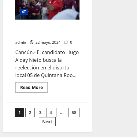
Sheinbaum
4T
Convoca Hugo Alday a su cierre
de campaña en Cancún
admin
22 mayo, 2024
0
Cancún.- El candidato Hugo
Alday Nieto busca la
reelección en el distrito
local 05 de Quintana Roo...
Read
Read More
more
about
Convoca
Hugo
Alday
Paginación
1
2
3
4
…
58
a
su
cierre
Next
de
de
campaña
en