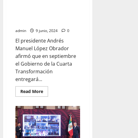
“Vamos a entregar buenas
AVANCE
DE
cuentas al pueblo de México”,
92
afirma presidente al supervisar
POR
CIENTO
Tren Maya
admin
9 junio, 2024
0
El presidente Andrés
Manuel López Obrador
afirmó que en septiembre
el Gobierno de la Cuarta
Transformación
entregará...
Read
Read More
more
about
“Vamos
a
entregar
buenas
cuentas
al
pueblo
de