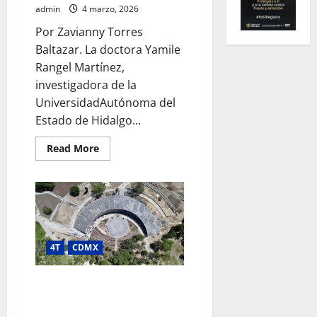
admin
4 marzo, 2026
Por Zavianny Torres
Baltazar. La doctora Yamile
Rangel Martínez,
investigadora de la
UniversidadAutónoma del
Estado de Hidalgo...
Read
Read More
more
about
Megaproyecto
con
prospectiva:
luces,
sombras
y
lecciones
del
4T
CDMX
AIFA
según
experta
PROYECTO CHAPULTEPEC LLEVA
regional
DESARROLLO CULTURAL Y
AMBIENTAL A COLONIAS