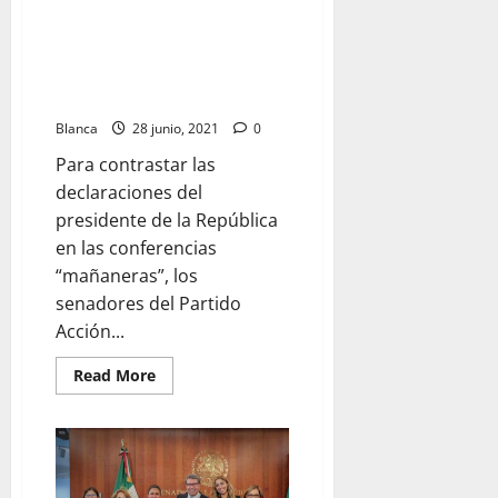
por
la
El Partido Acción Nacional (PAN)
presidencia
en el Senado arrancó este lunes
el
2024
su estrategia “Las mentiras de
la 4T”
Blanca
28 junio, 2021
0
Para contrastar las
declaraciones del
presidente de la República
en las conferencias
“mañaneras”, los
senadores del Partido
Acción...
Read
Read More
more
about
El
Partido
Acción
Nacional
(PAN)