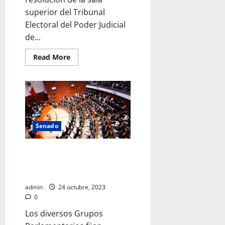
superior del Tribunal
Electoral del Poder Judicial
de...
Read
Read More
more
about
Senado
recibe
orden
de
TEPJF
para
seleccionar
Senado
a
candidatos
al
PJ
Aprueban en el Senado, en lo
general, proyecto para eliminar
13 fideicomisos del PJF
admin
24 octubre, 2023
0
Los diversos Grupos