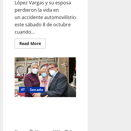
López Vargas y su esposa
perdieron la vida en
un accidente automovilístico
este sábado 8 de octubre
cuando...
Read
Read More
more
about
Muere
Senador
Faustino
López
Vargas
y
su
esposa
en
4T
Senado
accidente
de
auto
Verónica Camino formará parte
de la Mesa Directiva del Senado
de la República junto a la
Ministra Olga Sánchez Cordero