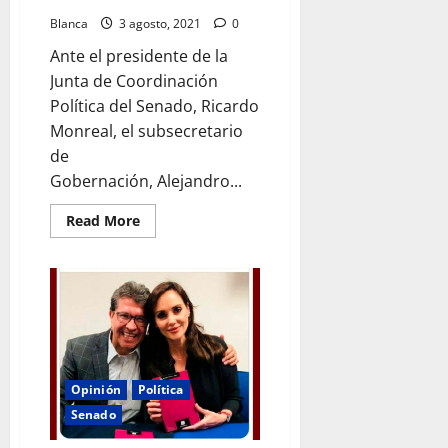
Olga
Sánchez
Blanca
3 agosto, 2021
0
Cordero
Ante el presidente de la
Junta de Coordinación
Política del Senado, Ricardo
Monreal, el subsecretario
de
Gobernación, Alejandro...
Read
Read More
more
about
Alejandro
Encinas,
reclamó
públicamente
a
Ricardo
Monreal
retraso
en
el
Opinión
Política
desafuero
del
Senado
diputado
Saúl