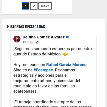
en
Paginación
1
2
Next
el
SENADO
a
de
Marybel
Villegas
como
entradas
HISTORIAS DESTACADAS
nueva
Presidenta
de
la
Mesa
Directiva