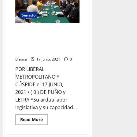
gubernatura
en
2022
en
Senado
Quintana
Roo
Reflectores apuntan en el
SENADO a Marybel Villegas
como nueva Presidenta de la
Mesa Directiva
Blanca
17 junio, 2021
0
POR LIBERAL
METROPOLITANO Y
CÚSPIDE el 17 JUNIO,
2021 • ( 0 ) DE PUÑO y
LETRA *Su ardua labor
legislativa y su capacidad...
Read
Read More
more
about
Reflectores
apuntan