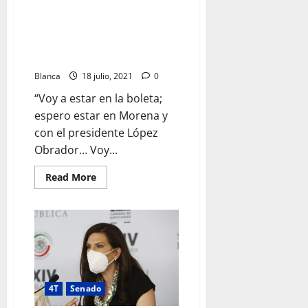
Huerta
Ricardo Monreal hace berrinche
al no ser ni mencionado para
contender por la presidencia el
2024
Blanca
18 julio, 2021
0
“Voy a estar en la boleta;
espero estar en Morena y
con el presidente López
Obrador… Voy...
Read
Read More
more
about
Ricardo
Monreal
hace
berrinche
al
no
ser
ni
mencionado
4T
Senado
para
contender