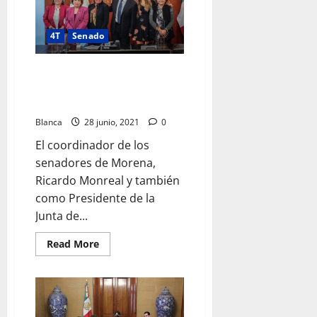
en
el
Senado
arrancó
4T
Senado
este
lunes
su
estrategia
Marybel Villegas, rumbo para la
“Las
gubernatura en 2022 en
mentiras
de
Quintana Roo
la
4T”
Blanca
28 junio, 2021
0
El coordinador de los
senadores de Morena,
Ricardo Monreal y también
como Presidente de la
Junta de...
Read
Read More
more
about
Marybel
Villegas,
rumbo
para
la