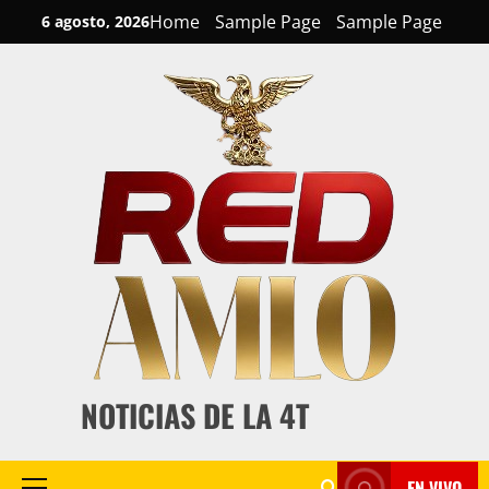
Skip
Home
Sample Page
Sample Page
6 agosto, 2026
to
content
NOTICIAS DE LA 4T
EN VIVO