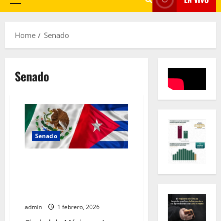
Primary
Menu
Home
Senado
Senado
Senado
Senadores de la mayoría
legislativa respaldan
continuidad de apoyo
humanitario de México a Cuba
admin
1 febrero, 2026