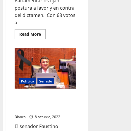
Parlamentarios fijan
postura a favor y en contra
del dictamen. Con 68 votos
a...
Read
Read More
more
about
Aprueban
en
el
Senado,
en
lo
general,
proyecto
para
Política
Senado
eliminar
13
fideicomisos
del
Muere Senador Faustino López
PJF
Vargas y su esposa en accidente
de auto
Blanca
8 octubre, 2022
El senador Faustino