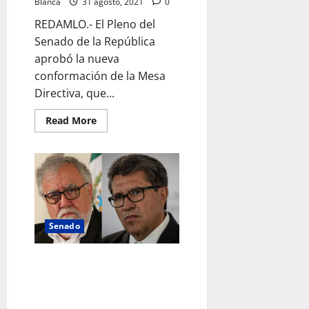
Blanca
31 agosto, 2021
0
REDAMLO.- El Pleno del
Senado de la República
aprobó la nueva
conformación de la Mesa
Directiva, que...
Read
Read More
more
about
Verónica
Camino
formará
parte
de
la
Mesa
Directiva
del
Senado
Senado
de
la
Alejandro Encinas, reclamó
República
junto
públicamente a Ricardo Monreal
a
retraso en el desafuero del
la
Ministra
diputado Saúl Huerta