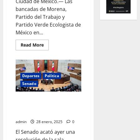
Ciudad de México.— Las
bancadas de Morena,
Partido del Trabajo y
Partido Verde Ecologista de
México en...
Read
Read More
more
about
Senadores
de
la
mayoría
legislativa
Deportes
Política
respaldan
Senado
continuidad
de
apoyo
humanitario
Senado recibe orden de TEPJF
de
para seleccionar a candidatos al
México
a
PJ
Cuba
admin
28 enero, 2025
0
El Senado acató ayer una
resolución de la sala