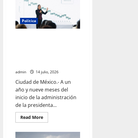
20
mil
mdp
para
recuperar
Política
los
ríos
Atoyac,
Gobierno federal reporta
Lerma-
Santiago
reducción histórica de
y
Tula
homicidios y destaca avances
de la Estrategia Nacional de
Seguridad
admin
14 julio, 2026
Ciudad de México.- A un
año y nueve meses del
inicio de la administración
de la presidenta...
Read
Read More
more
about
Gobierno
federal