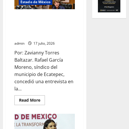
Estado de México
Rafael García destaca
transparencia y justicia social
desde la Sindicatura de
Ecatepec
admin
17 julio, 2026
Por: Zavianny Torres
Baltazar. Rafael García
Moreno, síndico del
municipio de Ecatepec,
concedió una entrevista en
la...
Read
Read More
more
about
Rafael
García
destaca
transparencia
y