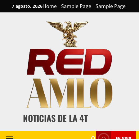
Skip
Home
Sample Page
Sample Page
7 agosto, 2026
to
content
NOTICIAS DE LA 4T
EN VIVO