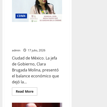
justicia
social
desde
la
Sindicatura
CDMX
de
Ecatepec
Clara Brugada destaca impacto
económico y turístico del
Mundial 2026 en la Ciudad de
México
admin
17 julio, 2026
Ciudad de México. La jefa
de Gobierno, Clara
Brugada Molina, presentó
el balance económico que
dejó la...
Read
Read More
more
about
Clara
Brugada