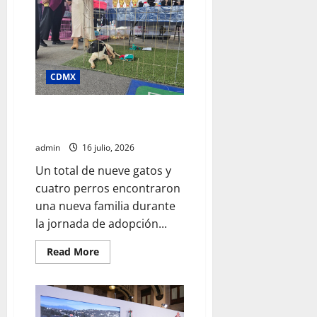
da
a
conocer
la
lista
de
útiles
escolares
CDMX
para
el
ciclo
2026-
SSC realiza jornada de adopción
2027;
en la Glorieta de Insurgentes
consulta
los
admin
16 julio, 2026
materiales
por
Un total de nueve gatos y
grado
cuatro perros encontraron
una nueva familia durante
la jornada de adopción...
Read
Read More
more
about
SSC
realiza
jornada
de