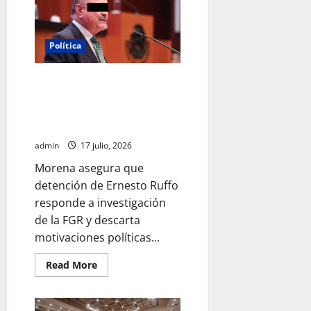
destaca
impacto
económico
y
turístico
Política
del
Mundial
2026
Morena sostiene que captura de
en
la
Ernesto Ruffo corresponde a la
Ciudad
de
estrategia de investigación de
México
la FGR
admin
17 julio, 2026
Morena asegura que
detención de Ernesto Ruffo
responde a investigación
de la FGR y descarta
motivaciones políticas...
Read
Read More
more
about
Morena
sostiene