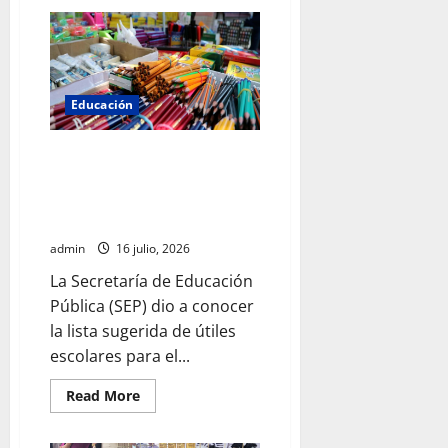
INE
aprueba
multa
contra
México
Tiene
Vida
por
Educación
participación
de
ministros
SEP da a conocer la lista de
de
culto
útiles escolares para el ciclo
en
2026-2027; consulta los
su
proceso
materiales por grado
de
registro
admin
16 julio, 2026
La Secretaría de Educación
Pública (SEP) dio a conocer
la lista sugerida de útiles
escolares para el...
Read
Read More
more
about
SEP