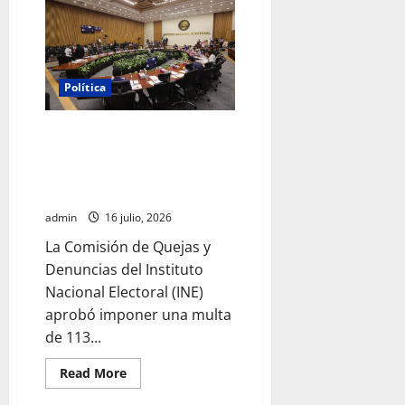
que
captura
de
Ernesto
Ruffo
corresponde
a
Política
la
estrategia
de
investigación
INE aprueba multa contra
de
México Tiene Vida por
la
FGR
participación de ministros de
culto en su proceso de registro
admin
16 julio, 2026
La Comisión de Quejas y
Denuncias del Instituto
Nacional Electoral (INE)
aprobó imponer una multa
de 113...
Read
Read More
more
about