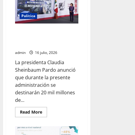
adopción
en
la
Glorieta
Política
de
Insurgentes
Gobierno federal destinará 20
mil mdp para recuperar los ríos
Atoyac, Lerma-Santiago y Tula
admin
16 julio, 2026
La presidenta Claudia
Sheinbaum Pardo anunció
que durante la presente
administración se
destinarán 20 mil millones
de...
Read
Read More
more
about
Gobierno
federal
destinará