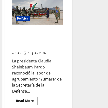
reporta
reducción
histórica
de
homicidios
y
Política
destaca
avances
de
Presidenta destaca labor del
la
Estrategia
agrupamiento Yumare y recibe
Nacional
máxima condecoración de
de
Seguridad
Venezuela
admin
10 julio, 2026
La presidenta Claudia
Sheinbaum Pardo
reconoció la labor del
agrupamiento “Yumare” de
la Secretaría de la
Defensa...
Read
Read More
more
about