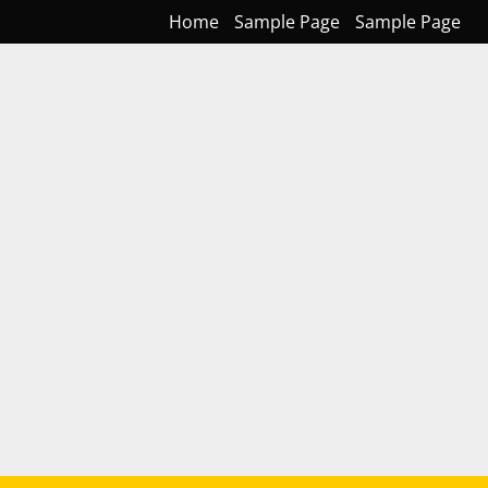
Home
Sample Page
Sample Page