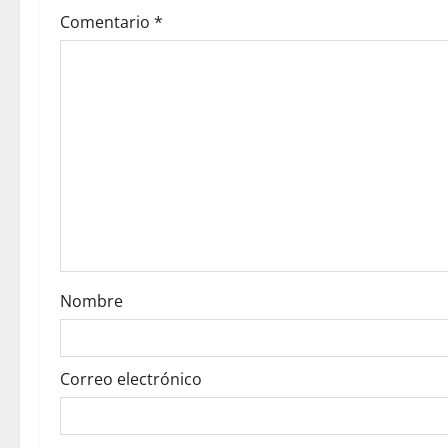
v
Comentario
*
i
g
a
t
i
o
Nombre
n
Correo electrónico