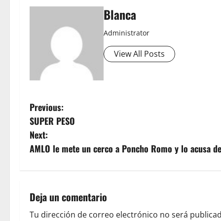
Blanca
Administrator
View All Posts
P
Previous:
SUPER PESO
o
Next:
s
AMLO le mete un cerco a Poncho Romo y lo acusa de 
t
n
Deja un comentario
a
Tu dirección de correo electrónico no será publicad