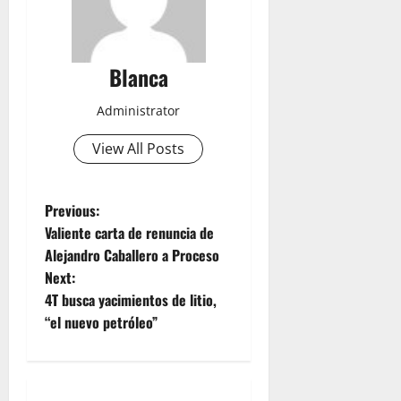
Blanca
Administrator
View All Posts
P
Previous:
Valiente carta de renuncia de
o
Alejandro Caballero a Proceso
Next:
s
4T busca yacimientos de litio,
t
“el nuevo petróleo”
n