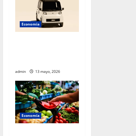
Economía
México acelera hacia el
futuro: Sheinbaum presenta
Olinia, el nuevo vehículo
eléctrico nacional
admin
13 mayo, 2026
Economía
Gobierno federal mantiene