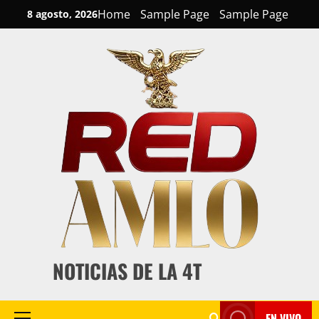
Skip
Home
Sample Page
Sample Page
8 agosto, 2026
to
content
NOTICIAS DE LA 4T
EN VIVO