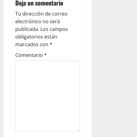
a
Deja un comentario
v
Tu dirección de correo
electrónico no será
i
publicada.
Los campos
g
obligatorios están
marcados con
*
a
Comentario
*
t
i
o
n