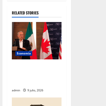
RELATED STORIES
Economía
Empresarios mexicanos
plantean blindar al T-MEC
frente a nuevos aranceles de
EU
admin
9 julio, 2026