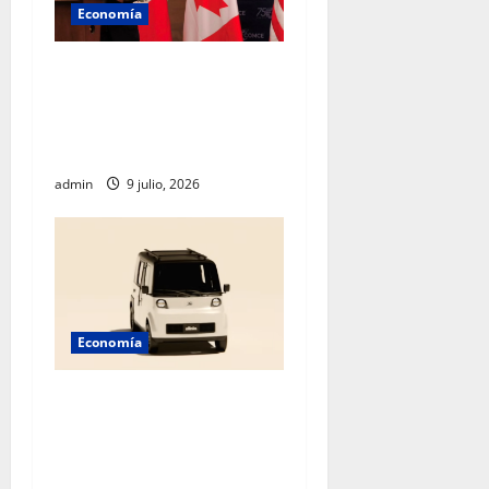
Economía
Empresarios mexicanos
plantean blindar al T-MEC
frente a nuevos aranceles de
EU
admin
9 julio, 2026
Economía
México acelera hacia el
futuro: Sheinbaum presenta
Olinia, el nuevo vehículo
eléctrico nacional