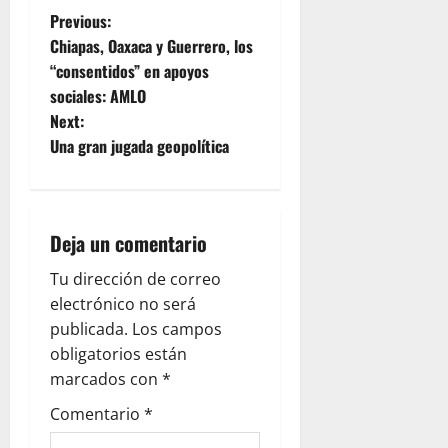
P
Previous:
Chiapas, Oaxaca y Guerrero, los
o
“consentidos” en apoyos
sociales: AMLO
s
Next:
t
Una gran jugada geopolítica
n
a
Deja un comentario
v
Tu dirección de correo
electrónico no será
i
publicada.
Los campos
g
obligatorios están
marcados con
*
a
Comentario
*