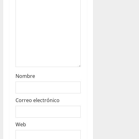
t
i
o
n
Nombre
Correo electrónico
Web