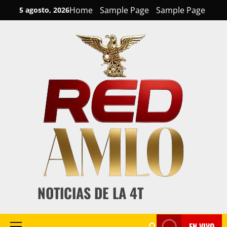
Skip
Home
Sample Page
Sample Page
5 agosto, 2026
to
content
NOTICIAS DE LA 4T
EN VIVO