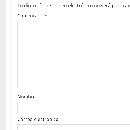
a
Tu dirección de correo electrónico no será publicad
v
Comentario
*
i
g
a
t
i
o
Nombre
n
Correo electrónico