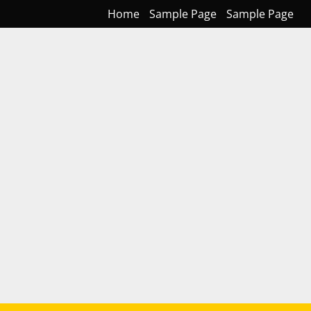
Home
Sample Page
Sample Page