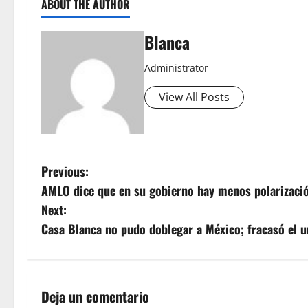
ABOUT THE AUTHOR
Blanca
Administrator
View All Posts
P
Previous:
AMLO dice que en su gobierno hay menos polarización
o
Next:
s
Casa Blanca no pudo doblegar a México; fracasó el u
t
n
Deja un comentario