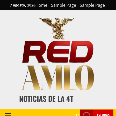
Skip
Home
Sample Page
Sample Page
7 agosto, 2026
to
content
NOTICIAS DE LA 4T
EN VIVO