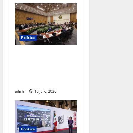
Política
INE aprueba multa contra
México Tiene Vida por
participación de ministros
de culto en su proceso de
registro
admin
16 julio, 2026
Política