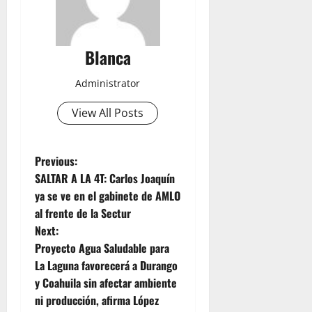
Blanca
Administrator
View All Posts
P
Previous:
SALTAR A LA 4T: Carlos Joaquín
o
ya se ve en el gabinete de AMLO
al frente de la Sectur
s
Next:
t
Proyecto Agua Saludable para
La Laguna favorecerá a Durango
n
y Coahuila sin afectar ambiente
ni producción, afirma López