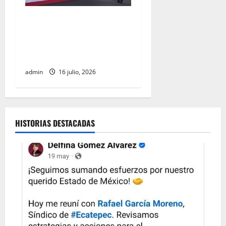
Gobierno federal destinará
20 mil mdp para recuperar
los ríos Atoyac, Lerma-
Santiago y Tula
admin
16 julio, 2026
HISTORIAS DESTACADAS