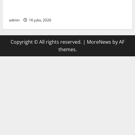
participación de ministros de culto en su proceso de
registro
admin
16 julio, 2026
Copyright © All rights reserved.
|
MoreNews
by AF
themes.