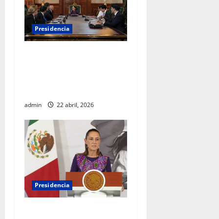
Presidencia
Sheinbaum se reúne con el
Alto Comisionado de la ONU
para los Derechos Humanos,
Volker Türk
admin
22 abril, 2026
Presidencia
Sheinbaum viaja a