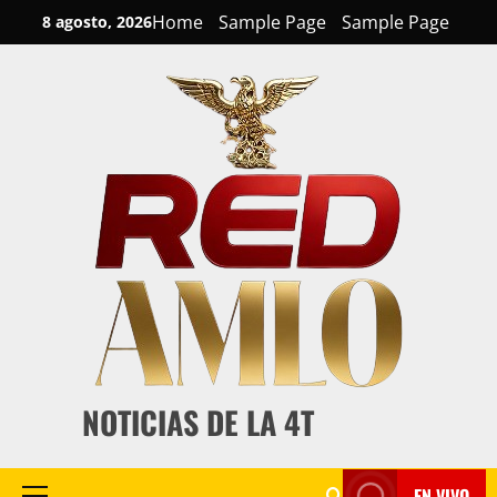
Skip
Home
Sample Page
Sample Page
8 agosto, 2026
to
content
NOTICIAS DE LA 4T
EN VIVO