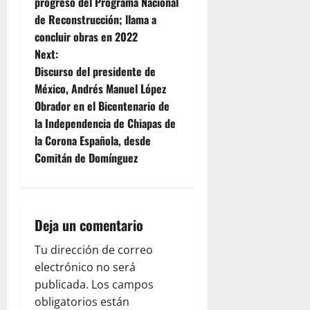
o
progreso del Programa Nacional
de Reconstrucción; llama a
s
concluir obras en 2022
t
Next:
Discurso del presidente de
n
México, Andrés Manuel López
Obrador en el Bicentenario de
a
la Independencia de Chiapas de
v
la Corona Española, desde
Comitán de Domínguez
i
g
Deja un comentario
a
Tu dirección de correo
t
electrónico no será
i
publicada.
Los campos
obligatorios están