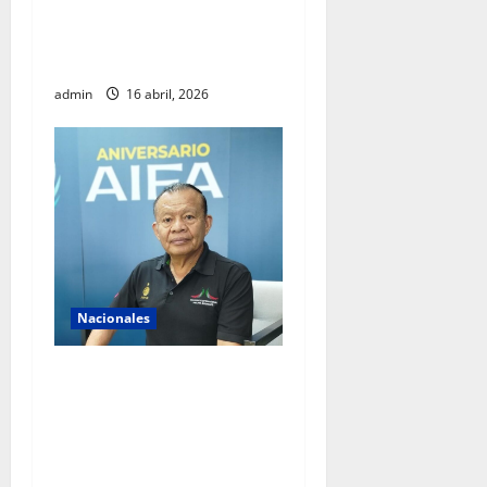
Barcelona para fortalecer
diálogo internacional y
promover agenda de paz
admin
16 abril, 2026
Nacionales
AIFA supera 18 millones de
pasajeros a cuatro años de
operación y alista sus
servicios de cara al Mundial
2026