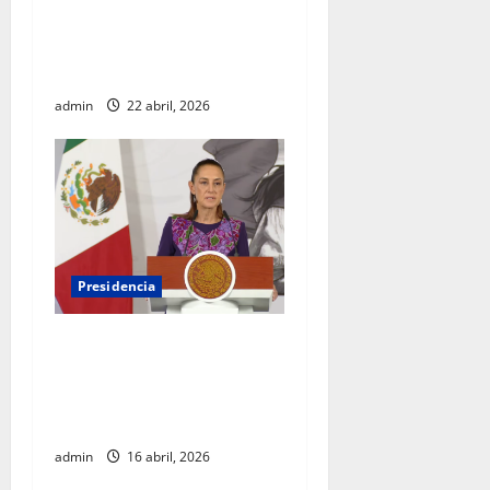
Alto Comisionado de la ONU
para los Derechos Humanos,
Volker Türk
admin
22 abril, 2026
Presidencia
Sheinbaum viaja a
Barcelona para fortalecer
diálogo internacional y
promover agenda de paz
admin
16 abril, 2026