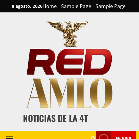
Skip
Home
Sample Page
Sample Page
8 agosto, 2026
to
content
NOTICIAS DE LA 4T
EN VIVO