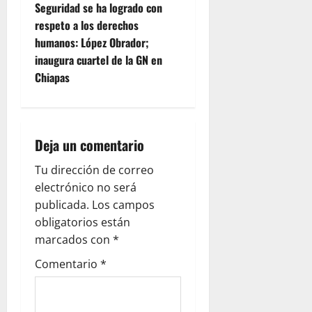
n
Seguridad se ha logrado con
respeto a los derechos
a
humanos: López Obrador;
v
inaugura cuartel de la GN en
Chiapas
i
g
Deja un comentario
a
Tu dirección de correo
t
electrónico no será
i
publicada.
Los campos
obligatorios están
o
marcados con
*
n
Comentario
*