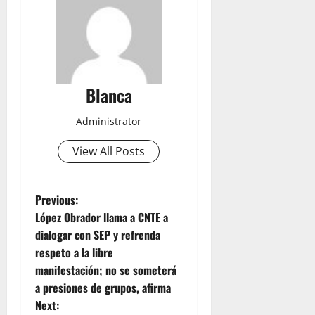
Blanca
Administrator
View All Posts
P
Previous:
López Obrador llama a CNTE a
o
dialogar con SEP y refrenda
respeto a la libre
s
manifestación; no se someterá
t
a presiones de grupos, afirma
Next: