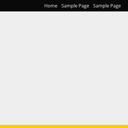
Home
Sample Page
Sample Page