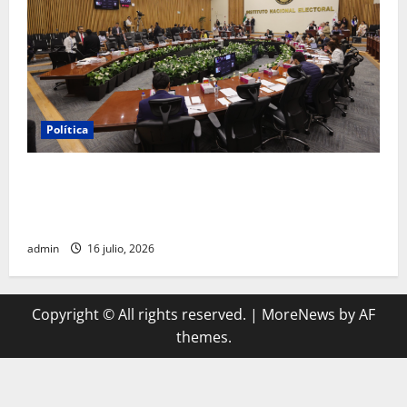
Política
INE aprueba multa contra México Tiene Vida por
participación de ministros de culto en su proceso de
registro
admin
16 julio, 2026
Copyright © All rights reserved.
|
MoreNews
by AF
themes.