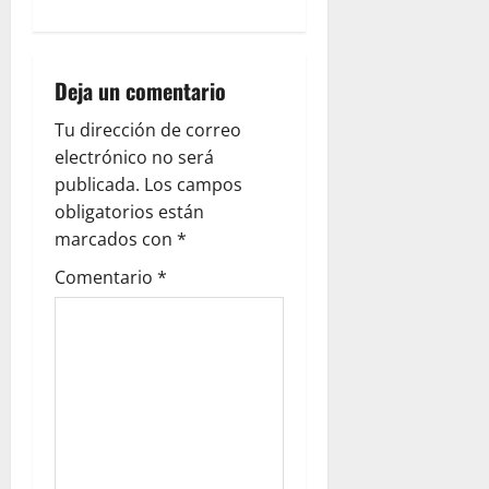
i
g
Deja un comentario
a
Tu dirección de correo
t
electrónico no será
i
publicada.
Los campos
obligatorios están
o
marcados con
*
n
Comentario
*