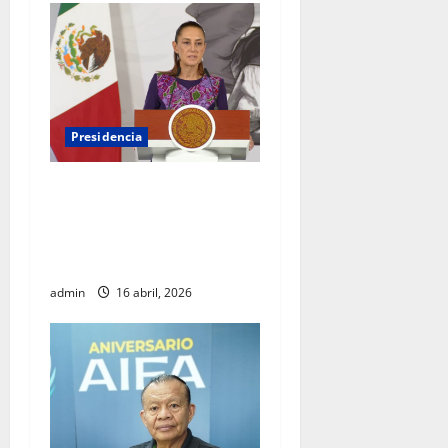
Presidencia
Sheinbaum viaja a
Barcelona para fortalecer
diálogo internacional y
promover agenda de paz
admin
16 abril, 2026