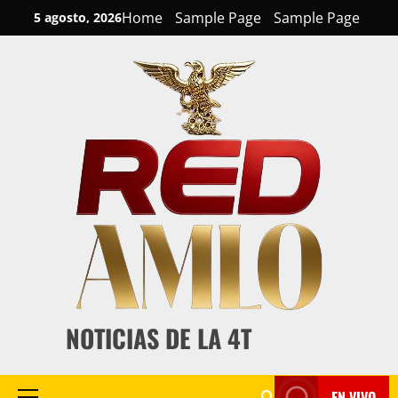
Skip
Home
Sample Page
Sample Page
5 agosto, 2026
to
content
NOTICIAS DE LA 4T
EN VIVO