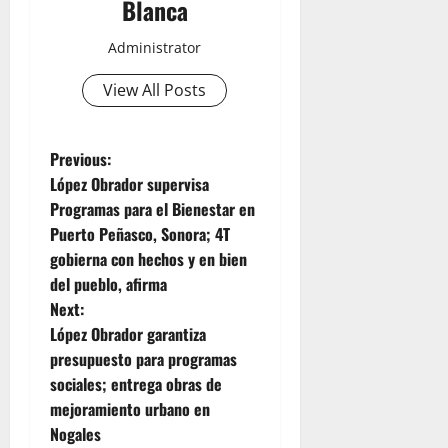
Blanca
Administrator
View All Posts
P
Previous:
López Obrador supervisa
o
Programas para el Bienestar en
Puerto Peñasco, Sonora; 4T
s
gobierna con hechos y en bien
t
del pueblo, afirma
Next:
n
López Obrador garantiza
presupuesto para programas
a
sociales; entrega obras de
v
mejoramiento urbano en
Nogales