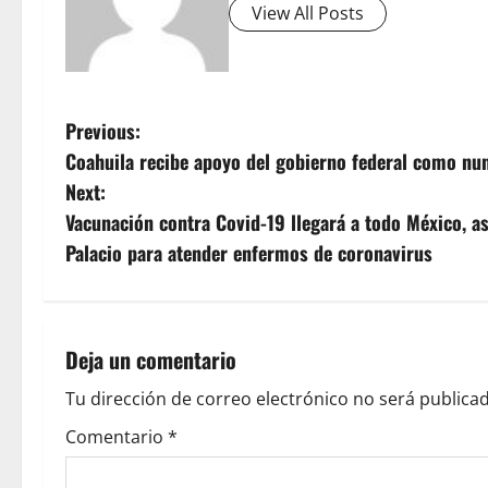
View All Posts
P
Previous:
Coahuila recibe apoyo del gobierno federal como n
o
Next:
s
Vacunación contra Covid-19 llegará a todo México, 
Palacio para atender enfermos de coronavirus
t
n
a
Deja un comentario
v
Tu dirección de correo electrónico no será publicad
Comentario
*
i