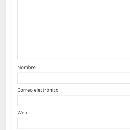
g
a
t
i
o
n
Nombre
Correo electrónico
Web