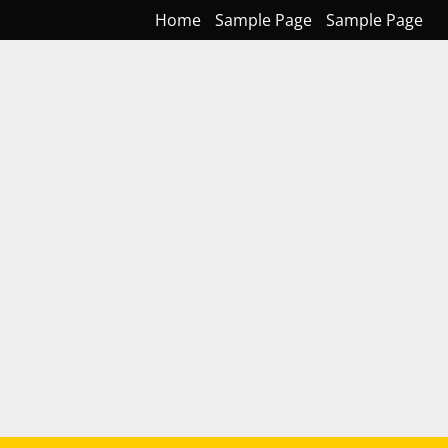
Home
Sample Page
Sample Page