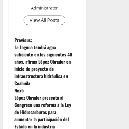
Administrator
View All Posts
P
Previous:
La Laguna tendrá agua
o
suficiente en los siguientes 40
años, afirma López Obrador en
s
inicio de proyecto de
t
infraestructura hidráulica en
Coahuila
n
Next:
López Obrador presenta al
a
Congreso una reforma a la Ley
v
de Hidrocarburos para
aumentar la participación del
i
Estado en la industria