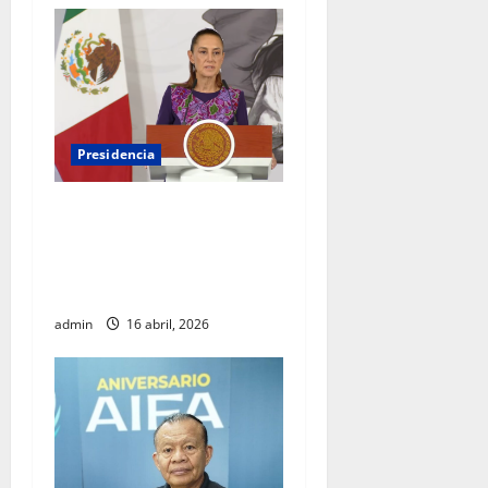
Presidencia
Sheinbaum viaja a
Barcelona para fortalecer
diálogo internacional y
promover agenda de paz
admin
16 abril, 2026