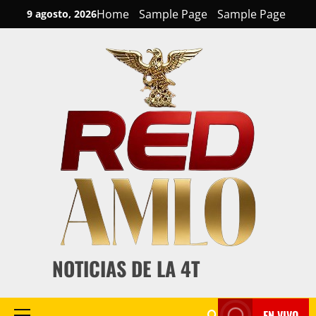
Skip
Home
Sample Page
Sample Page
9 agosto, 2026
to
content
NOTICIAS DE LA 4T
EN VIVO