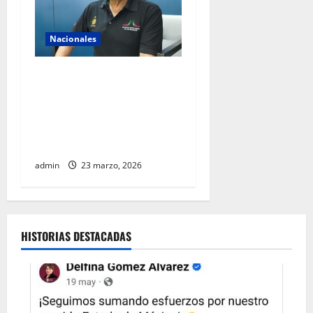
Nacionales
AIFA supera 18 millones de
pasajeros a cuatro años de
operación y alista sus
servicios de cara al Mundial
2026
admin
23 marzo, 2026
HISTORIAS DESTACADAS