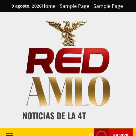
Skip
Home
Sample Page
Sample Page
9 agosto, 2026
to
content
NOTICIAS DE LA 4T
EN VIVO