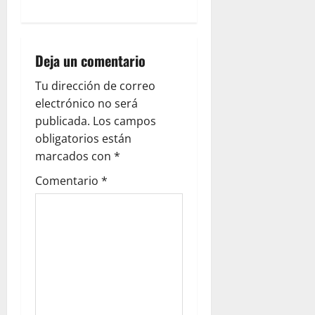
a
v
i
Deja un comentario
g
Tu dirección de correo
electrónico no será
a
publicada.
Los campos
obligatorios están
t
marcados con
*
i
Comentario
*
o
n