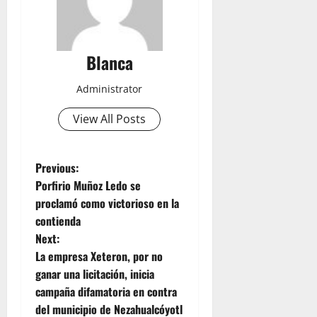
Blanca
Administrator
View All Posts
P
Previous:
Porfirio Muñoz Ledo se
o
proclamó como victorioso en la
contienda
s
Next:
t
La empresa Xeteron, por no
ganar una licitación, inicia
n
campaña difamatoria en contra
del municipio de Nezahualcóyotl