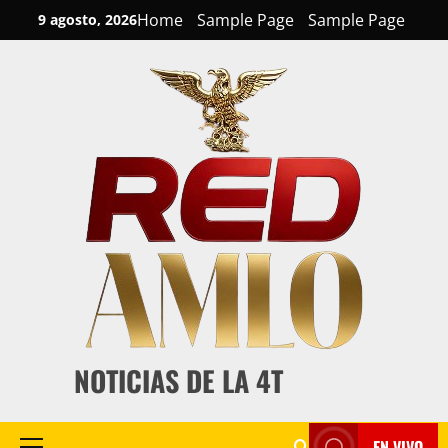
Skip
Home
Sample Page
Sample Page
9 agosto, 2026
to
content
NOTICIAS DE LA 4T
EN VIVO