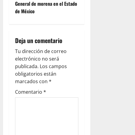
n
General de morena en el Estado
de México
a
v
i
Deja un comentario
g
Tu dirección de correo
electrónico no será
a
publicada.
Los campos
obligatorios están
t
marcados con
*
i
Comentario
*
o
n