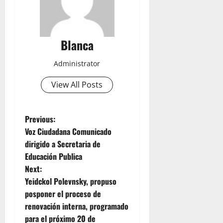
Blanca
Administrator
View All Posts
P
Previous:
Voz Ciudadana Comunicado
o
dirigido a Secretaria de
Educación Publica
s
Next:
t
Yeidckol Polevnsky, propuso
posponer el proceso de
n
renovación interna, programado
para el próximo 20 de