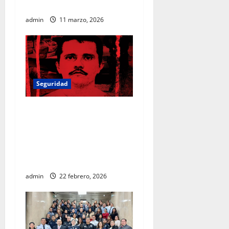
municipios prioritarios
admin
11 marzo, 2026
Seguridad
Operativo en Jalisco
culmina con la muerte de
“El Mencho” y marca un
punto de quiebre en la
estructura del CJNG
admin
22 febrero, 2026