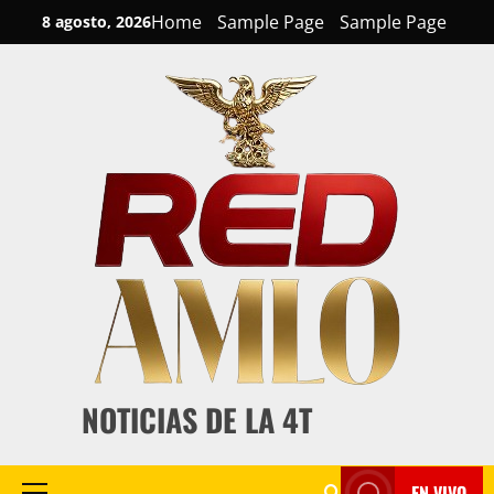
Skip
Home
Sample Page
Sample Page
8 agosto, 2026
to
content
NOTICIAS DE LA 4T
EN VIVO