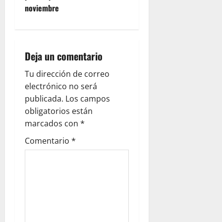
a
noviembre
v
i
Deja un comentario
g
Tu dirección de correo
a
electrónico no será
publicada.
Los campos
t
obligatorios están
i
marcados con
*
Comentario
*
o
n