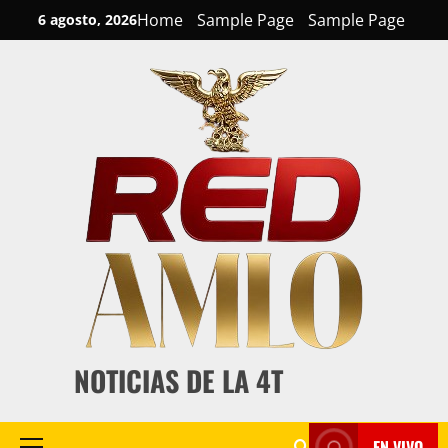
Skip
Home
Sample Page
Sample Page
6 agosto, 2026
to
content
NOTICIAS DE LA 4T
EN VIVO