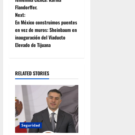
s
Flandorffer.
t
Next:
En México construimos puentes
n
en vez de muros: Sheinbaum en
inauguración del Viaducto
a
Elevado de Tijuana
v
i
RELATED STORIES
g
a
t
i
Seguridad
o