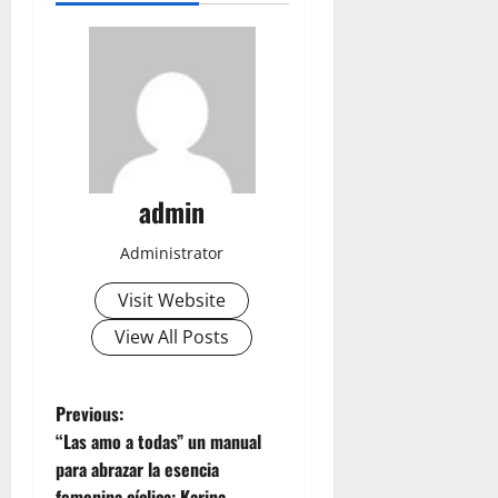
admin
Administrator
Visit Website
View All Posts
P
Previous:
“Las amo a todas” un manual
o
para abrazar la esencia
femenina cíclica: Karina