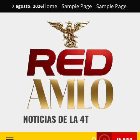
Skip
Home
Sample Page
Sample Page
7 agosto, 2026
to
content
NOTICIAS DE LA 4T
EN VIVO