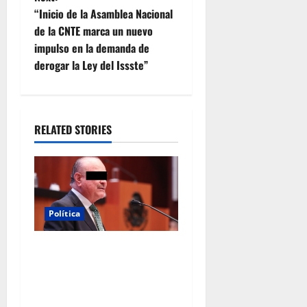
t
“Inicio de la Asamblea Nacional
n
de la CNTE marca un nuevo
impulso en la demanda de
a
derogar la Ley del Issste”
v
i
RELATED STORIES
g
a
t
Política
i
Morena sostiene que
o
captura de Ernesto Ruffo
corresponde a la estrategia
n
de investigación de la FGR