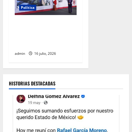
Política
Gobierno federal destinará
20 mil mdp para recuperar
los ríos Atoyac, Lerma-
Santiago y Tula
admin
16 julio, 2026
HISTORIAS DESTACADAS