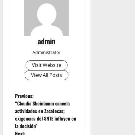
admin
Administrator
Visit Website
View All Posts
P
Previous:
“Claudia Sheinbaum cancela
o
actividades en Zacatecas;
exigencias del SNTE influyen en
s
la decisión”
Next: