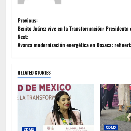
P
Previous:
Benito Juárez vive en la Transformación: Presidenta 
o
Next:
s
Avanza modernización energética en Oaxaca: refinerí
t
n
RELATED STORIES
a
v
i
g
CDMX
CDMX