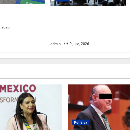
rnada de adopción en
Clara Brugada afirma que junio
 Insurgentes
registró la cifra más baja de
homicidios en 15 años, en pleno
, 2026
Mundial
admin
9 julio, 2026
Política