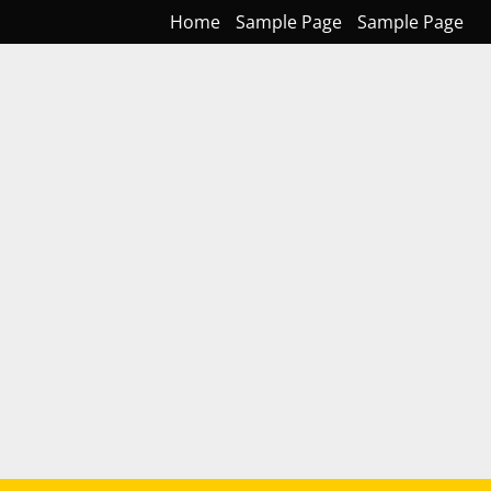
Home
Sample Page
Sample Page