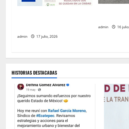
a
t
SSC realiza jo
Clara Brugada destaca impacto
la Glorieta de
económico y turístico del Mundial
i
2026 en la Ciudad de México
admin
16 julio
o
admin
17 julio, 2026
n
HISTORIAS DESTACADAS