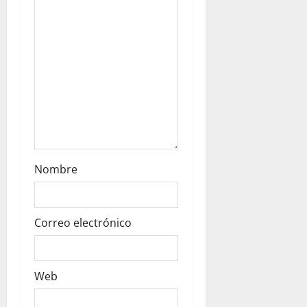
o
n
Nombre
Correo electrónico
Web