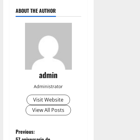
ABOUT THE AUTHOR
admin
Administrator
Visit Website
View All Posts
P
Previous:
57 aniversario de