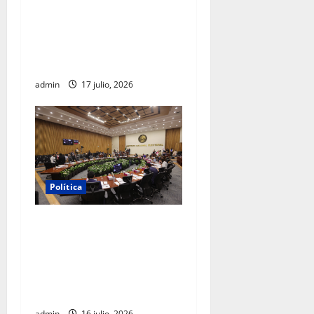
Morena sostiene que
captura de Ernesto Ruffo
corresponde a la estrategia
de investigación de la FGR
admin
17 julio, 2026
Política
INE aprueba multa contra
México Tiene Vida por
participación de ministros
de culto en su proceso de
registro
admin
16 julio, 2026