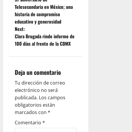
o
Telesecundaria en México; una
historia de compromiso
s
educativo y generosidad
t
Next:
Clara Brugada rinde informe de
n
100 días al frente de la CDMX
a
v
Deja un comentario
i
Tu dirección de correo
g
electrónico no será
publicada.
Los campos
a
obligatorios están
marcados con
*
t
Comentario
*
i