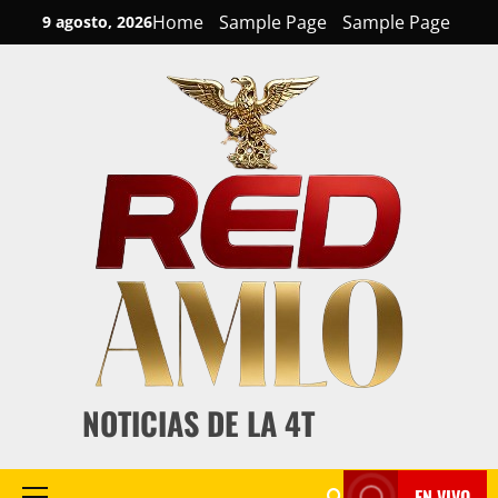
Skip
Home
Sample Page
Sample Page
9 agosto, 2026
to
content
NOTICIAS DE LA 4T
EN VIVO