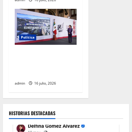
Política
Gobierno federal destinará
20 mil mdp para recuperar
los ríos Atoyac, Lerma-
Santiago y Tula
admin
16 julio, 2026
HISTORIAS DESTACADAS