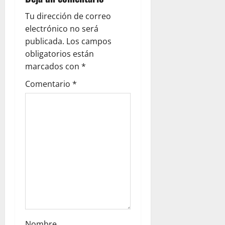
g
Tu dirección de correo
a
electrónico no será
publicada.
Los campos
t
obligatorios están
i
marcados con
*
Comentario
*
o
n
Nombre