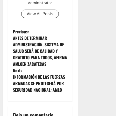
Administrator
View All Posts
P
Previous:
ANTES DE TERMINAR
o
ADMINISTRACIÓN, SISTEMA DE
SALUD SERÁ DE CALIDAD Y
s
GRATUITO PARA TODOS, AFIRMA
t
AMLOEN ZACATECAS
Next:
n
INFORMACIÓN DE LAS FUERZAS
ARMADAS SE PROTEGERÁ POR
a
SEGURIDAD NACIONAL: AMLO
v
i
Deja un comentario