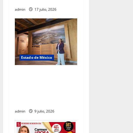
de Ecatepec
admin
17 julio, 2026
Estado de México
Carmen de la Rosa destaca
al Parque Ecológico Lago de
Texcoco como un modelo de
conservación, deporte y
convivencia social
admin
9 julio, 2026