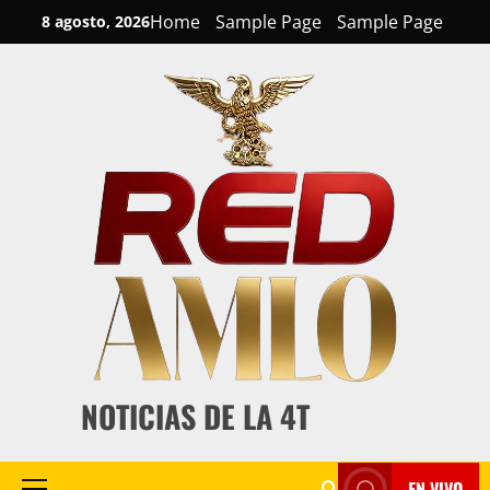
Skip
Home
Sample Page
Sample Page
8 agosto, 2026
to
content
NOTICIAS DE LA 4T
EN VIVO