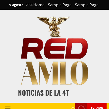
Skip
Home
Sample Page
Sample Page
9 agosto, 2026
to
content
NOTICIAS DE LA 4T
EN VIVO