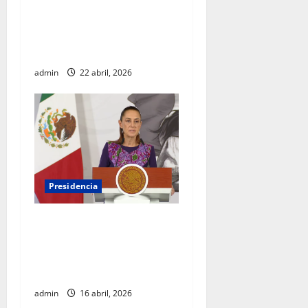
Sheinbaum se reúne con el
Alto Comisionado de la ONU
para los Derechos Humanos,
Volker Türk
admin
22 abril, 2026
Presidencia
Sheinbaum viaja a
Barcelona para fortalecer
diálogo internacional y
promover agenda de paz
admin
16 abril, 2026