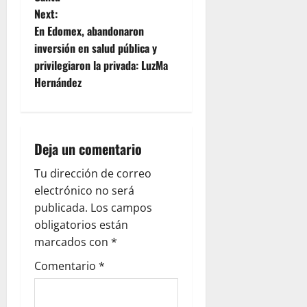
Next:
s
En Edomex, abandonaron
t
inversión en salud pública y
privilegiaron la privada: LuzMa
n
Hernández
a
v
Deja un comentario
i
Tu dirección de correo
g
electrónico no será
publicada.
Los campos
a
obligatorios están
marcados con
*
t
Comentario
*
i