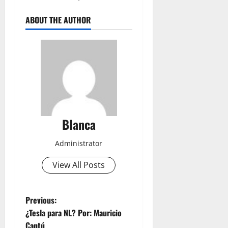
ABOUT THE AUTHOR
Blanca
Administrator
View All Posts
P
Previous:
¿Tesla para NL? Por: Mauricio
o
Cantú