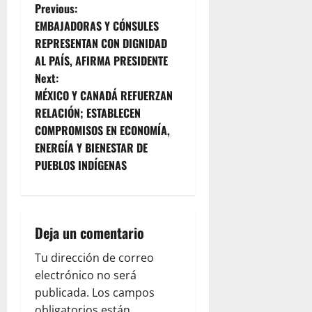
P
Previous:
EMBAJADORAS Y CÓNSULES
o
REPRESENTAN CON DIGNIDAD
AL PAÍS, AFIRMA PRESIDENTE
s
Next:
t
MÉXICO Y CANADÁ REFUERZAN
RELACIÓN; ESTABLECEN
n
COMPROMISOS EN ECONOMÍA,
ENERGÍA Y BIENESTAR DE
a
PUEBLOS INDÍGENAS
v
i
Deja un comentario
g
Tu dirección de correo
a
electrónico no será
publicada.
Los campos
t
obligatorios están