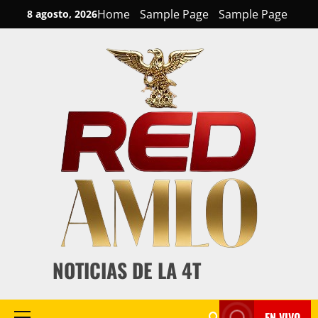
Skip
Home
Sample Page
Sample Page
8 agosto, 2026
to
content
NOTICIAS DE LA 4T
EN VIVO