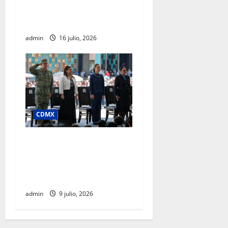
adopción en la Glorieta de
Insurgentes
admin
16 julio, 2026
CDMX
Clara Brugada afirma que
junio registró la cifra más
baja de homicidios en 15
años, en pleno Mundial
admin
9 julio, 2026