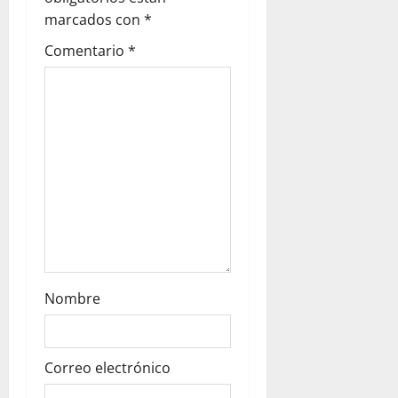
i
marcados con
*
Comentario
*
o
n
Nombre
Correo electrónico