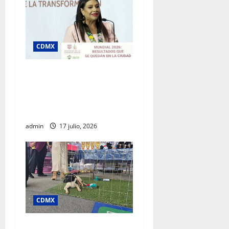
CDMX
Clara Brugada destaca
impacto económico y
turístico del Mundial 2026
en la Ciudad de México
admin
17 julio, 2026
CDMX
SSC realiza jornada de