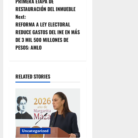
PRIMERA ETAPA DE
t
RESTAURACIÓN DEL INMUEBLE
Next:
n
REFORMA A LEY ELECTORAL
REDUCE GASTOS DEL INE EN MÁS
a
DE 3 MIL 500 MILLONES DE
v
PESOS: AMLO
i
g
RELATED STORIES
a
t
i
o
Uncategorized