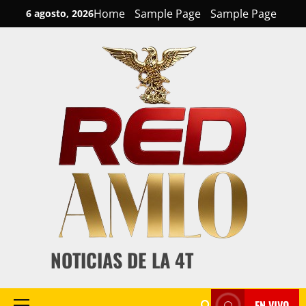
Skip
Home
Sample Page
Sample Page
6 agosto, 2026
to
content
NOTICIAS DE LA 4T
EN VIVO