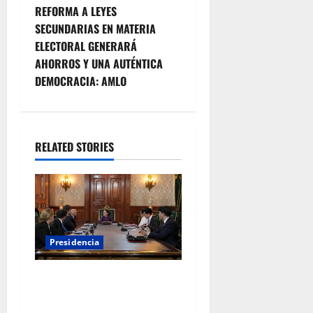
t
REFORMA A LEYES
SECUNDARIAS EN MATERIA
n
ELECTORAL GENERARÁ
AHORROS Y UNA AUTÉNTICA
a
DEMOCRACIA: AMLO
v
i
RELATED STORIES
g
a
t
Presidencia
i
o
Sheinbaum se reúne con el
Alto Comisionado de la ONU
n