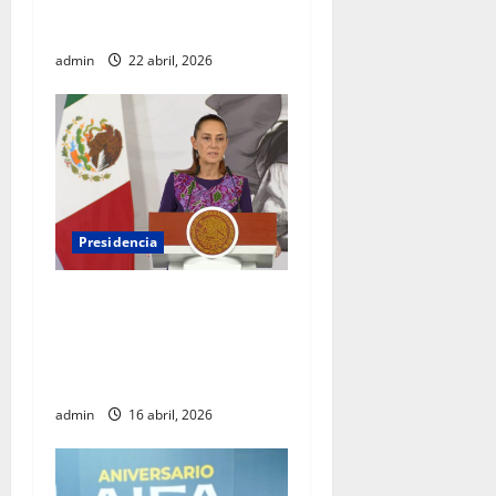
para los Derechos Humanos,
Volker Türk
admin
22 abril, 2026
Presidencia
Sheinbaum viaja a
Barcelona para fortalecer
diálogo internacional y
promover agenda de paz
admin
16 abril, 2026