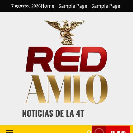
Skip
Home
Sample Page
Sample Page
7 agosto, 2026
to
content
NOTICIAS DE LA 4T
EN VIVO