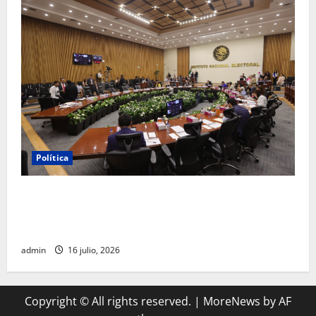
Política
INE aprueba multa contra México Tiene Vida por
participación de ministros de culto en su proceso de
registro
admin
16 julio, 2026
Copyright © All rights reserved.
|
MoreNews
by AF