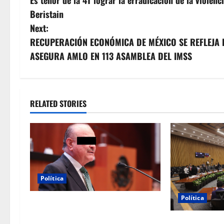
Es tenor de la 4T lograr la erradicación de la violen
o
Beristain
s
Next:
RECUPERACIÓN ECONÓMICA DE MÉXICO SE REFLEJA 
t
ASEGURA AMLO EN 113 ASAMBLEA DEL IMSS
n
a
RELATED STORIES
v
i
g
a
Política
t
Política
Morena sostiene que captura de
i
Ernesto Ruffo corresponde a la