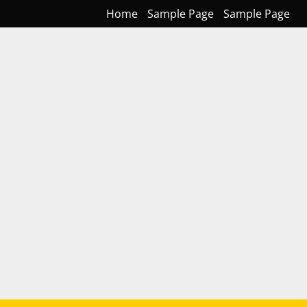
Home
Sample Page
Sample Page