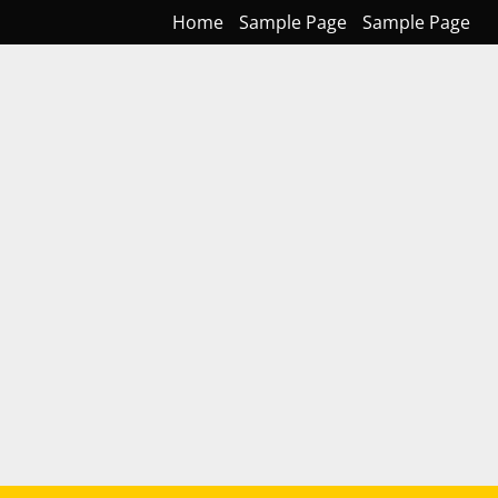
Home
Sample Page
Sample Page