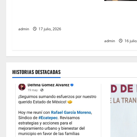
Ernesto Ruffo corresponde a la
t
INE aprueba m
estrategia de investigación de la
Tiene Vida por
FGR
i
ministros de c
admin
17 julio, 2026
de registro
o
admin
16 julio
n
HISTORIAS DESTACADAS