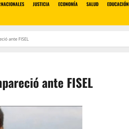
RNACIONALES
JUSTICIA
ECONOMÍA
SALUD
EDUCACIÓN
ió ante FISEL
areció ante FISEL