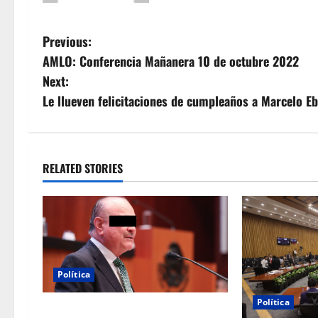
P
Previous:
AMLO: Conferencia Mañanera 10 de octubre 2022
o
Next:
s
Le llueven felicitaciones de cumpleaños a Marcelo E
t
n
RELATED STORIES
a
v
i
g
Política
Política
a
Morena sostiene que captura de