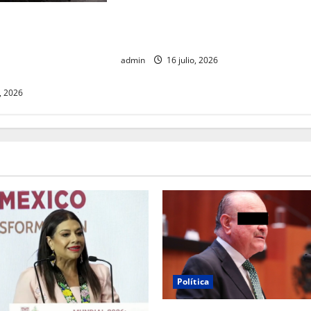
Gobierno federal destinará 20 mil
ulta contra México
mdp para recuperar los ríos
 participación de
Atoyac, Lerma-Santiago y Tula
ulto en su proceso
admin
16 julio, 2026
, 2026
Política