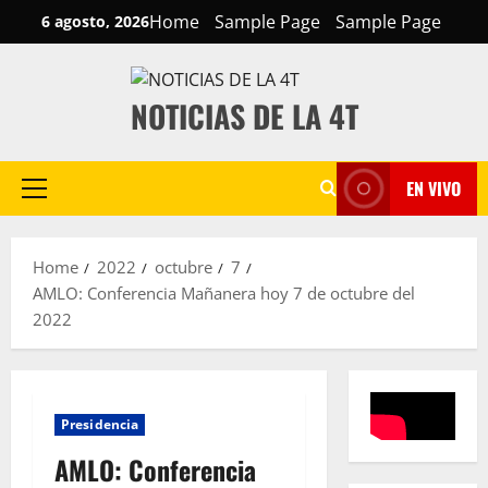
Skip
Home
Sample Page
Sample Page
6 agosto, 2026
to
content
NOTICIAS DE LA 4T
EN VIVO
Primary
Menu
Home
2022
octubre
7
AMLO: Conferencia Mañanera hoy 7 de octubre del
2022
Presidencia
AMLO: Conferencia