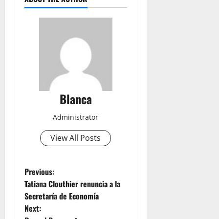
Blanca
Administrator
View All Posts
P
Previous:
Tatiana Clouthier renuncia a la
o
Secretaría de Economía
Next:
s