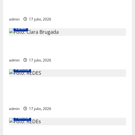
Rafael García destaca transparencia y justicia social
desde la Sindicatura de Ecatepec
admin
17 julio, 2026
CDMX
Clara Brugada destaca impacto económico y
turístico del Mundial 2026 en la Ciudad de México
admin
17 julio, 2026
Política
Morena sostiene que captura de Ernesto Ruffo
corresponde a la estrategia de investigación de la
FGR
admin
17 julio, 2026
Política
INE aprueba multa contra México Tiene Vida por