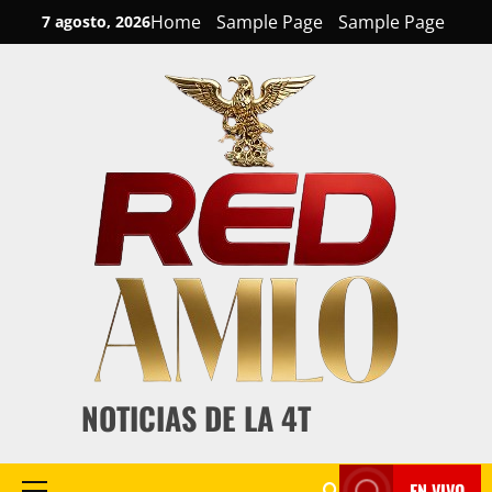
Skip
Home
Sample Page
Sample Page
7 agosto, 2026
to
content
NOTICIAS DE LA 4T
EN VIVO