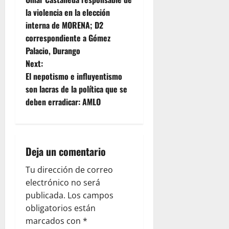
o
la violencia en la elección
interna de MORENA; D2
s
correspondiente a Gómez
t
Palacio, Durango
Next:
n
El nepotismo e influyentismo
son lacras de la política que se
a
deben erradicar: AMLO
v
i
Deja un comentario
g
Tu dirección de correo
a
electrónico no será
publicada.
Los campos
t
obligatorios están
i
marcados con
*