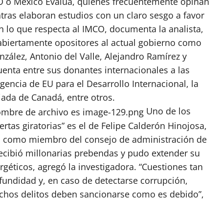
CO o México Evalúa, quienes frecuentemente opinan
ntras elaboran estudios con un claro sesgo a favor
En lo que respecta al IMCO, documenta la analista,
abiertamente opositores al actual gobierno como
nzález, Antonio del Valle, Alejandro Ramírez y
uenta entre sus donantes internacionales a las
gencia de EU para el Desarrollo Internacional, la
ada de Canadá, entre otros.
Uno de los
tas giratorias” es el de Felipe Calderón Hinojosa,
ió como miembro del consejo de administración de
 recibió millonarias prebendas y pudo extender su
géticos, agregó la investigadora. “Cuestiones tan
fundidad y, en caso de detectarse corrupción,
 dichos delitos deben sancionarse como es debido”,