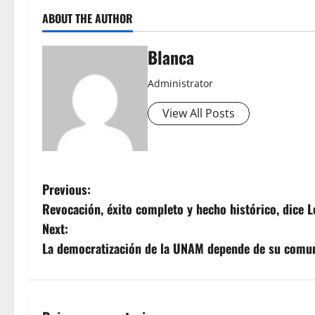
ABOUT THE AUTHOR
Blanca
Administrator
View All Posts
P
Previous:
Revocación, éxito completo y hecho histórico, dice 
o
Next:
s
La democratización de la UNAM depende de su comu
t
n