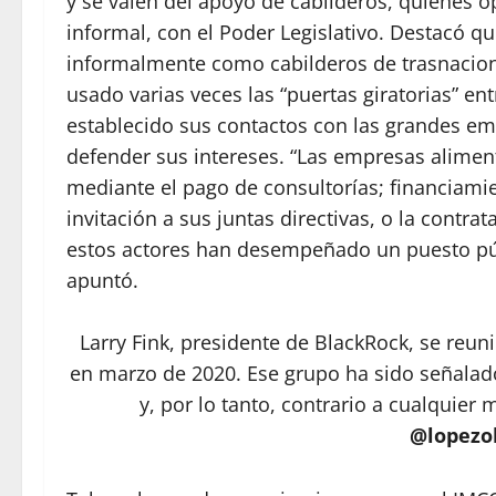
y se valen del apoyo de cabilderos, quienes 
informal, con el Poder Legislativo. Destacó q
informalmente como cabilderos de trasnacio
usado varias veces las “puertas giratorias” ent
establecido sus contactos con las grandes emp
defender sus intereses. “Las empresas aliment
mediante el pago de consultorías; financiam
invitación a sus juntas directivas, o la contra
estos actores han desempeñado un puesto públ
apuntó.
Larry Fink, presidente de BlackRock, se reu
en marzo de 2020. Ese grupo ha sido señalado 
y, por lo tanto, contrario a cualquier
@lopezo