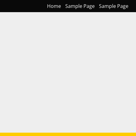
Home
Sample Page
Sample Page