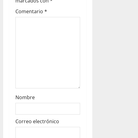
a
marcados con
*
t
Comentario
*
i
o
n
Nombre
Correo electrónico