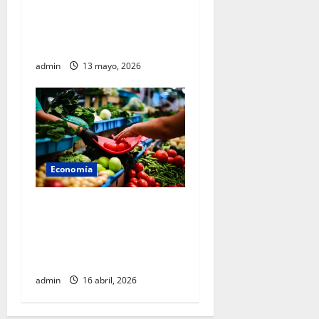
futuro: Sheinbaum presenta
Olinia, el nuevo vehículo
eléctrico nacional
admin
13 mayo, 2026
Economía
Gobierno federal mantiene
control inflacionario y
refuerza medidas para
cuidar la economía familiar
admin
16 abril, 2026