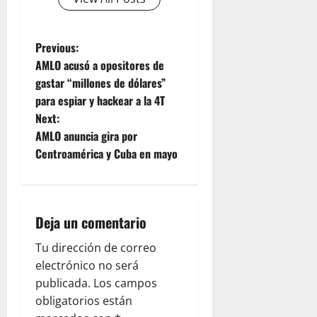
P
Previous:
AMLO acusó a opositores de
o
gastar “millones de dólares”
para espiar y hackear a la 4T
s
Next:
t
AMLO anuncia gira por
Centroamérica y Cuba en mayo
n
a
Deja un comentario
v
Tu dirección de correo
i
electrónico no será
g
publicada.
Los campos
obligatorios están