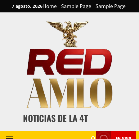
Skip
Home
Sample Page
Sample Page
7 agosto, 2026
to
content
NOTICIAS DE LA 4T
EN VIVO