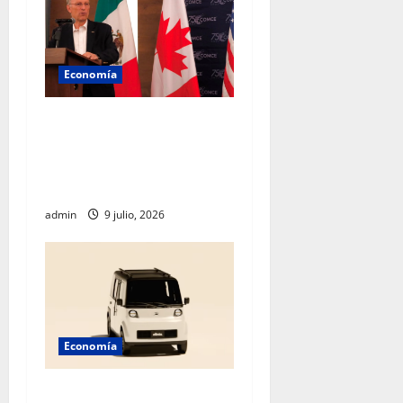
Economía
Empresarios mexicanos
plantean blindar al T-MEC
frente a nuevos aranceles de
EU
admin
9 julio, 2026
Economía
México acelera hacia el