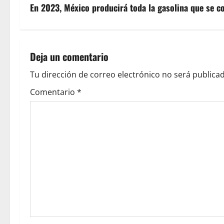
En 2023, México producirá toda la gasolina que se c
t
n
a
Deja un comentario
v
Tu dirección de correo electrónico no será publicad
Comentario
*
i
g
a
t
i
o