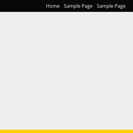
Home
Sample Page
Sample Page