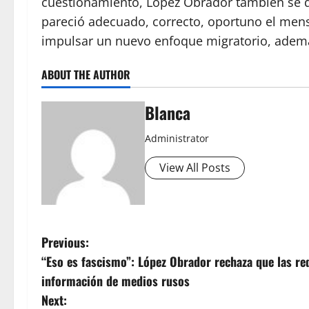
cuestionamiento, López Obrador también se di
pareció adecuado, correcto, oportuno el mensaj
impulsar un nuevo enfoque migratorio, ademá
ABOUT THE AUTHOR
Blanca
Administrator
View All Posts
P
Previous:
“Eso es fascismo”: López Obrador rechaza que las re
o
información de medios rusos
s
Next: