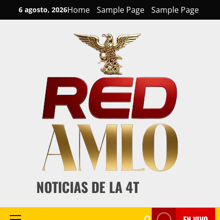
Skip
Home
Sample Page
Sample Page
6 agosto, 2026
to
content
NOTICIAS DE LA 4T
EN VIVO