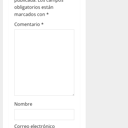
i
publicada.
Los campos
obligatorios están
o
marcados con
*
n
Comentario
*
Nombre
Correo electrónico