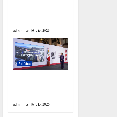
México Tiene Vida por
participación de ministros
de culto en su proceso de
registro
admin
16 julio, 2026
Política
Gobierno federal destinará
20 mil mdp para recuperar
los ríos Atoyac, Lerma-
Santiago y Tula
admin
16 julio, 2026