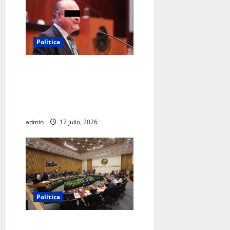
Política
Morena sostiene que
captura de Ernesto Ruffo
corresponde a la estrategia
de investigación de la FGR
admin
17 julio, 2026
Política
INE aprueba multa contra