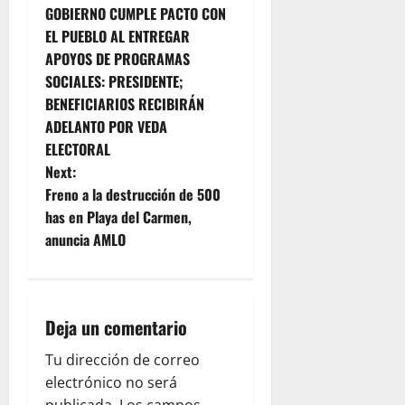
GOBIERNO CUMPLE PACTO CON
o
EL PUEBLO AL ENTREGAR
APOYOS DE PROGRAMAS
s
SOCIALES: PRESIDENTE;
t
BENEFICIARIOS RECIBIRÁN
ADELANTO POR VEDA
n
ELECTORAL
Next:
a
Freno a la destrucción de 500
v
has en Playa del Carmen,
anuncia AMLO
i
g
Deja un comentario
a
Tu dirección de correo
t
electrónico no será