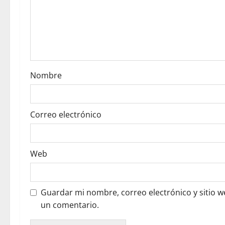
a
t
i
o
Nombre
n
Correo electrónico
Web
Guardar mi nombre, correo electrónico y sitio 
un comentario.