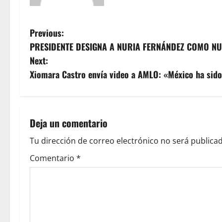
P
Previous:
PRESIDENTE DESIGNA A NURIA FERNÁNDEZ COMO NUE
o
Next:
s
Xiomara Castro envía video a AMLO: «México ha sido
t
n
Deja un comentario
a
Tu dirección de correo electrónico no será publicad
v
Comentario
*
i
g