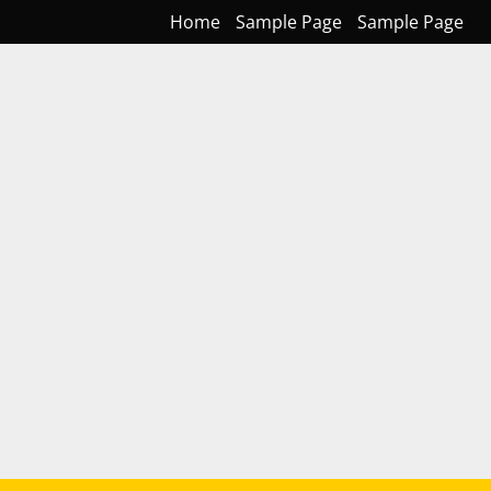
Home
Sample Page
Sample Page