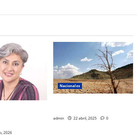
Nacionales
La sequía azota al país y se está
con prospectiva:
extendiendo aceleradamente
 y lecciones del AIFA
admin
22 abril, 2025
0
regional
o, 2026