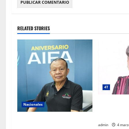
RELATED STORIES
4T
Megaproyecto 
Nacionales
luces, sombras
según experta 
AIFA supera 18 millones de
admin
4 marz
pasajeros a cuatro años de