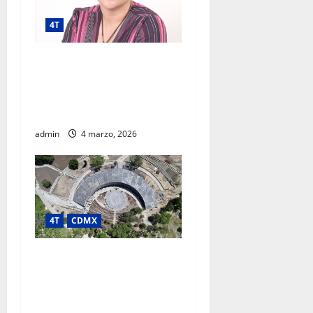
4T
Megaproyecto con
prospectiva: luces, sombras
y lecciones del AIFA según
experta regional
admin
4 marzo, 2026
4T
CDMX
PROYECTO CHAPULTEPEC
LLEVA DESARROLLO
CULTURAL Y AMBIENTAL A
COLONIAS POPULARES;