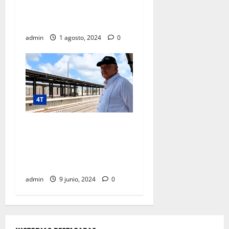
REGISTRA AVANCE DE 92
POR CIENTO
admin
1 agosto, 2024
0
4T
“Vamos a entregar buenas
cuentas al pueblo de
México”, afirma presidente
al supervisar Tren Maya
admin
9 junio, 2024
0