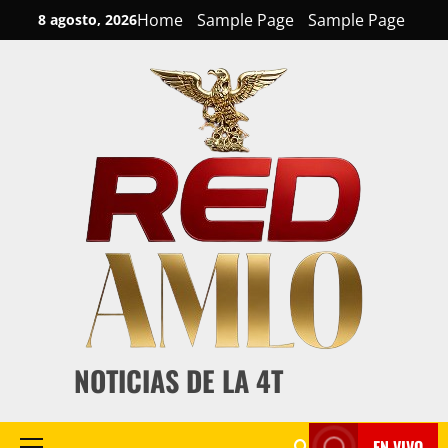
Skip
Home
Sample Page
Sample Page
8 agosto, 2026
to
content
NOTICIAS DE LA 4T
EN VIVO