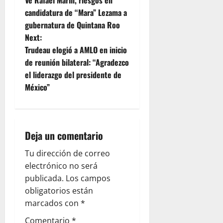
Ve Rafael Marín, riesgos en
o
candidatura de “Mara” Lezama a
gubernatura de Quintana Roo
s
Next:
t
Trudeau elogió a AMLO en inicio
de reunión bilateral: “Agradezco
n
el liderazgo del presidente de
México”
a
v
i
Deja un comentario
g
Tu dirección de correo
electrónico no será
a
publicada.
Los campos
obligatorios están
t
marcados con
*
i
Comentario
*