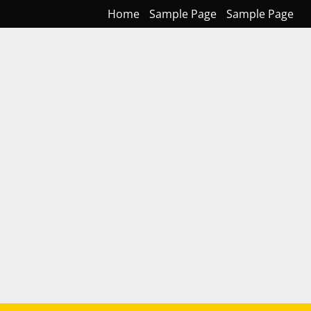
Home
Sample Page
Sample Page