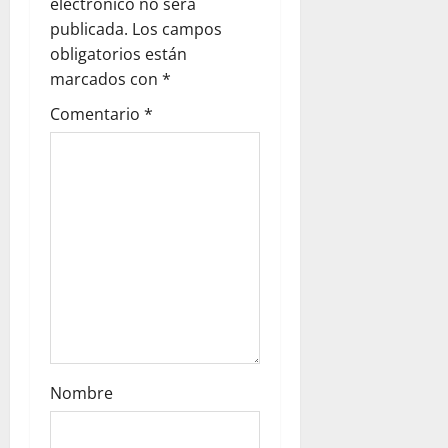
electrónico no será
g
publicada.
Los campos
obligatorios están
a
marcados con
*
t
Comentario
*
i
o
n
Nombre