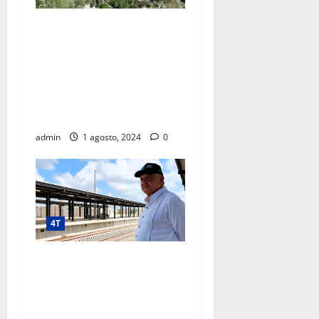
PROYECTO CHAPULTEPEC
LLEVA DESARROLLO
CULTURAL Y AMBIENTAL A
COLONIAS POPULARES;
REGISTRA AVANCE DE 92
POR CIENTO
admin
1 agosto, 2024
0
4T
“Vamos a entregar buenas
cuentas al pueblo de
México”, afirma presidente
al supervisar Tren Maya