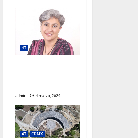
4T
Megaproyecto con
prospectiva: luces, sombras
y lecciones del AIFA según
experta regional
admin
4 marzo, 2026
4T
CDMX