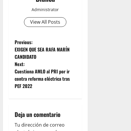
Administrator
View All Posts
P
Previous:
EXIGEN QUE SEA RAFA MARÍN
o
CANDIDATO
Next:
s
Cuestiona AMLO al PRI por ir
t
contra reforma eléctrica tras
PEF 2022
n
a
Deja un comentario
v
Tu dirección de correo
i