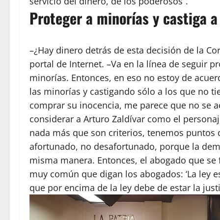
servicio del dinero, de los poderosos”.
Proteger a minorías y castiga a
–¿Hay dinero detrás de esta decisión de la Cor
portal de Internet. –Va en la línea de seguir 
minorías. Entonces, en eso no estoy de acuer
las minorías y castigando sólo a los que no t
comprar su inocencia, me parece que no se ac
considerar a Arturo Zaldívar como el personaje
nada más que son criterios, tenemos puntos d
afortunado, no desafortunado, porque la dem
misma manera. Entonces, el abogado que se f
muy común que digan los abogados: ‘La ley es l
que por encima de la ley debe de estar la justi