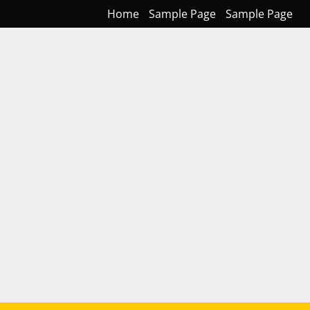
Home
Sample Page
Sample Page