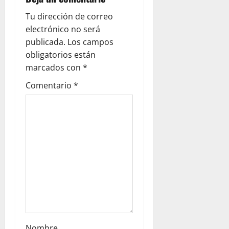
i
Tu dirección de correo
g
electrónico no será
publicada.
Los campos
a
obligatorios están
marcados con
*
t
Comentario
*
i
o
n
Nombre