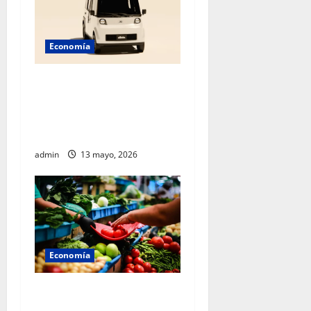
Economía
México acelera hacia el
futuro: Sheinbaum presenta
Olinia, el nuevo vehículo
eléctrico nacional
admin
13 mayo, 2026
Economía
Gobierno federal mantiene
control inflacionario y