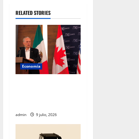
RELATED STORIES
Economía
Empresarios mexicanos
plantean blindar al T-MEC
frente a nuevos aranceles de
EU
admin
9 julio, 2026