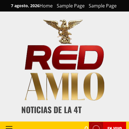
Skip
Home
Sample Page
Sample Page
7 agosto, 2026
to
content
NOTICIAS DE LA 4T
EN VIVO