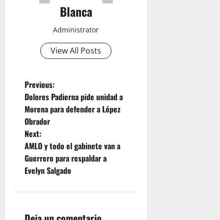
Blanca
Administrator
View All Posts
P
Previous:
Dolores Padierna pide unidad a
o
Morena para defender a López
Obrador
s
Next:
t
AMLO y todo el gabinete van a
Guerrero para respaldar a
n
Evelyn Salgado
a
v
Deja un comentario