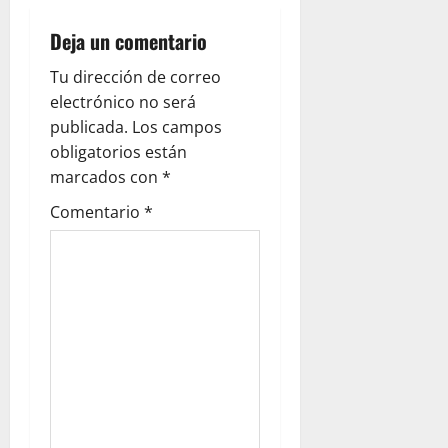
v
i
Deja un comentario
g
Tu dirección de correo
electrónico no será
a
publicada.
Los campos
obligatorios están
t
marcados con
*
i
Comentario
*
o
n