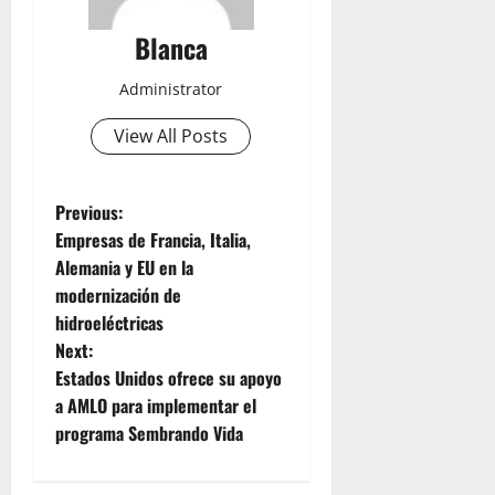
Blanca
Administrator
View All Posts
P
Previous:
Empresas de Francia, Italia,
o
Alemania y EU en la
modernización de
s
hidroeléctricas
t
Next:
Estados Unidos ofrece su apoyo
n
a AMLO para implementar el
programa Sembrando Vida
a