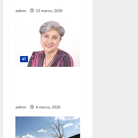
2026
admin
23 marzo, 2026
4T
Megaproyecto con
prospectiva: luces, sombras
y lecciones del AIFA según
experta regional
admin
4 marzo, 2026