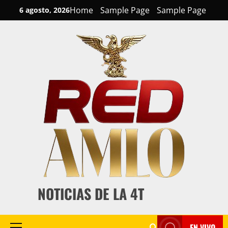
Skip
Home
Sample Page
Sample Page
6 agosto, 2026
to
content
NOTICIAS DE LA 4T
EN VIVO