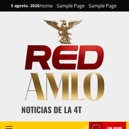
Skip
Home
Sample Page
Sample Page
5 agosto, 2026
to
content
NOTICIAS DE LA 4T
EN VIVO