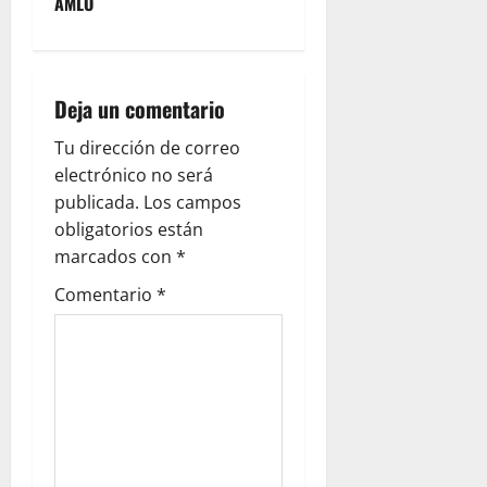
n
AMLO
a
v
Deja un comentario
i
Tu dirección de correo
g
electrónico no será
publicada.
Los campos
a
obligatorios están
marcados con
*
t
Comentario
*
i
o
n