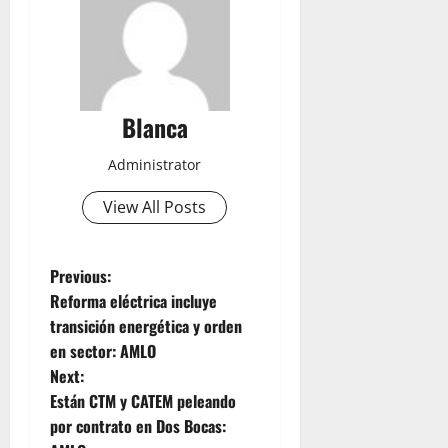
Blanca
Administrator
View All Posts
P
Previous:
Reforma eléctrica incluye
o
transición energética y orden
en sector: AMLO
s
Next:
t
Están CTM y CATEM peleando
por contrato en Dos Bocas: