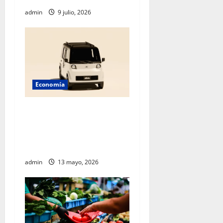
admin
9 julio, 2026
Economía
México acelera hacia el
futuro: Sheinbaum presenta
Olinia, el nuevo vehículo
eléctrico nacional
admin
13 mayo, 2026