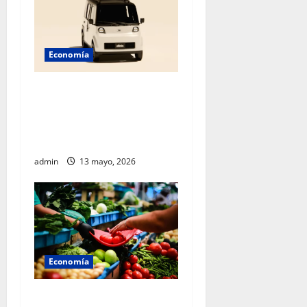
Economía
México acelera hacia el
futuro: Sheinbaum presenta
Olinia, el nuevo vehículo
eléctrico nacional
admin
13 mayo, 2026
Economía
Gobierno federal mantiene