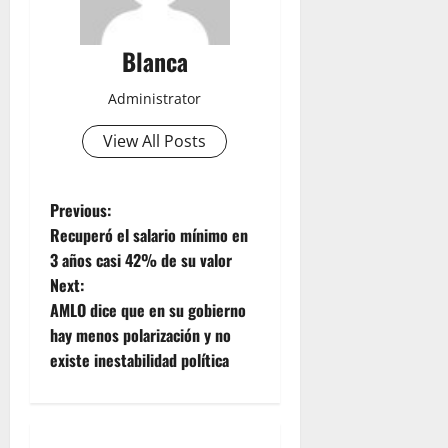
Blanca
Administrator
View All Posts
P
Previous:
Recuperó el salario mínimo en
o
3 años casi 42% de su valor
Next:
s
AMLO dice que en su gobierno
t
hay menos polarización y no
existe inestabilidad política
n
a