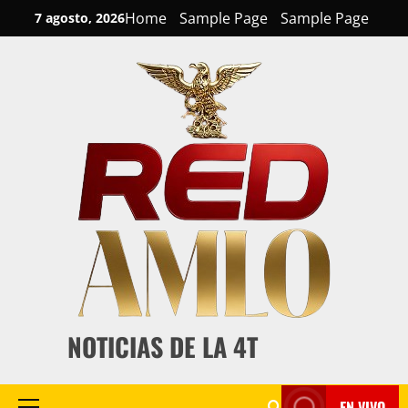
Skip
Home
Sample Page
Sample Page
7 agosto, 2026
to
content
NOTICIAS DE LA 4T
EN VIVO