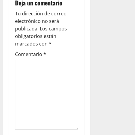
Deja un comentario
v
Tu dirección de correo
i
electrónico no será
g
publicada.
Los campos
obligatorios están
a
marcados con
*
t
Comentario
*
i
o
n