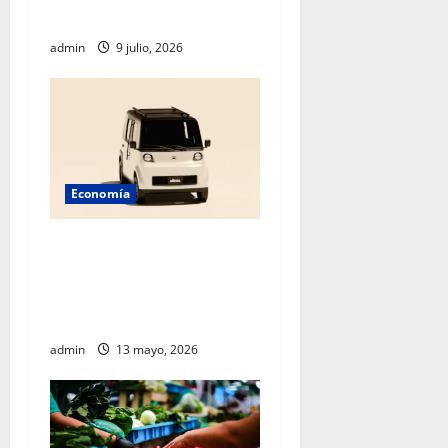
EU
admin
9 julio, 2026
Economía
México acelera hacia el
futuro: Sheinbaum presenta
Olinia, el nuevo vehículo
eléctrico nacional
admin
13 mayo, 2026