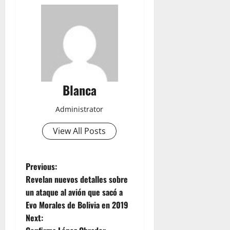
Blanca
Administrator
View All Posts
P
Previous:
Revelan nuevos detalles sobre
o
un ataque al avión que sacó a
Evo Morales de Bolivia en 2019
s
Next: