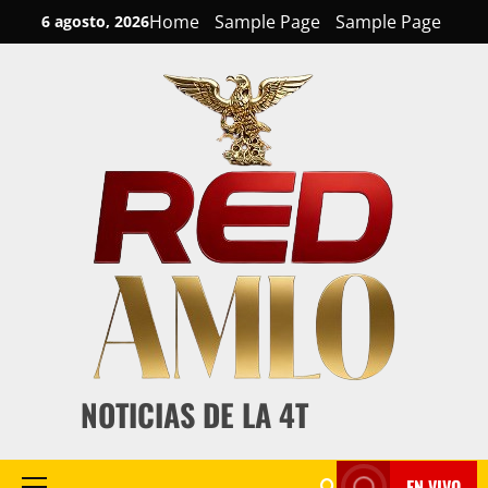
Skip
Home
Sample Page
Sample Page
6 agosto, 2026
to
content
NOTICIAS DE LA 4T
EN VIVO