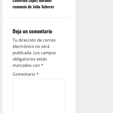
t
Confirma López Obrador
renuncia de Julio Scherer
n
a
Deja un comentario
v
Tu dirección de correo
i
electrónico no será
g
publicada.
Los campos
obligatorios están
a
marcados con
*
t
Comentario
*
i
o
n