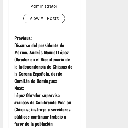
Administrator
View All Posts
P
Previous:
Discurso del presidente de
o
México, Andrés Manuel López
Obrador en el Bicentenario de
s
la Independencia de Chiapas de
t
la Corona Española, desde
Comitán de Domínguez
n
Next:
López Obrador supervisa
a
avances de Sembrando Vida en
v
Chiapas; instruye a servidores
públicos continuar trabajo a
i
favor de la población