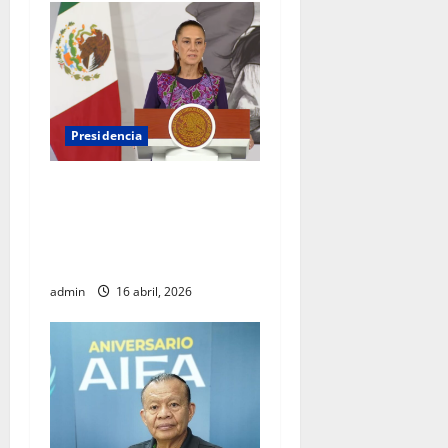
Presidencia
Sheinbaum viaja a
Barcelona para fortalecer
diálogo internacional y
promover agenda de paz
admin
16 abril, 2026