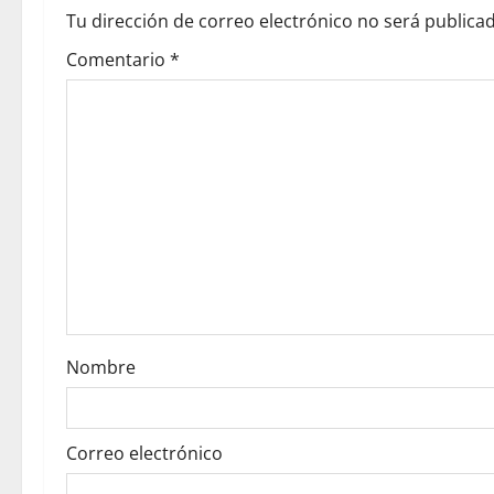
v
Tu dirección de correo electrónico no será publicad
Comentario
*
i
g
a
t
i
o
n
Nombre
Correo electrónico