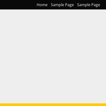
Home
Sample Page
Sample Page