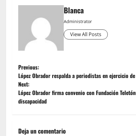
Blanca
Administrator
View All Posts
P
Previous:
López Obrador respalda a periodistas en ejercicio de
o
Next:
s
López Obrador firma convenio con Fundación Teletón 
discapacidad
t
n
a
Deja un comentario