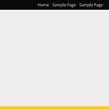
Home
Sample Page
Sample Page