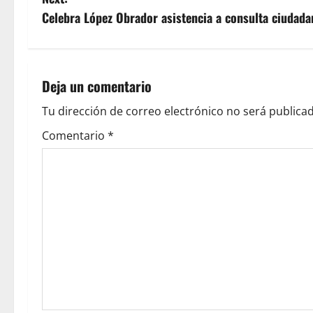
s
Celebra López Obrador asistencia a consulta ciudadan
t
n
Deja un comentario
a
Tu dirección de correo electrónico no será publicad
v
Comentario
*
i
g
a
t
i