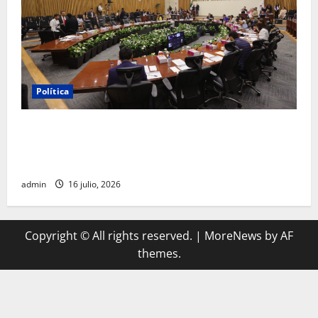
Política
INE aprueba multa contra México Tiene Vida por
participación de ministros de culto en su proceso de
registro
admin
16 julio, 2026
Copyright © All rights reserved.
|
MoreNews
by AF
themes.