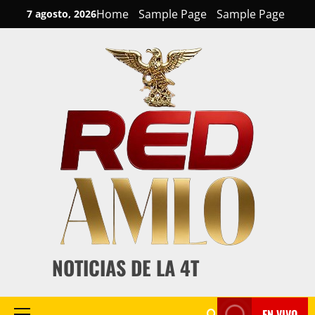
Skip
Home
Sample Page
Sample Page
7 agosto, 2026
to
content
NOTICIAS DE LA 4T
EN VIVO