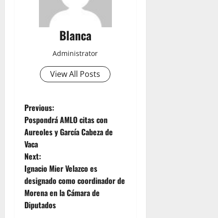
Blanca
Administrator
View All Posts
P
Previous:
Pospondrá AMLO citas con
o
Aureoles y García Cabeza de
Vaca
s
Next:
t
Ignacio Mier Velazco es
designado como coordinador de
n
Morena en la Cámara de
Diputados
a