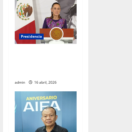
Presidencia
Sheinbaum viaja a
Barcelona para fortalecer
diálogo internacional y
promover agenda de paz
admin
16 abril, 2026