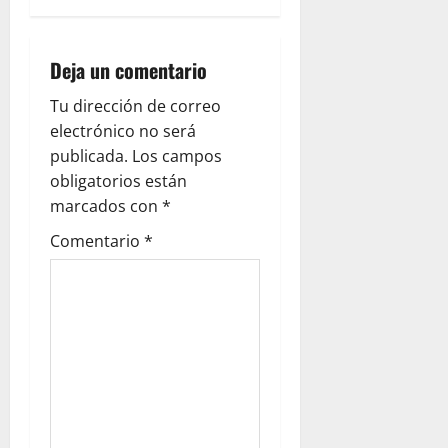
v
i
Deja un comentario
g
Tu dirección de correo
electrónico no será
a
publicada.
Los campos
obligatorios están
t
marcados con
*
i
Comentario
*
o
n