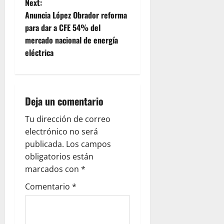
Next:
n
Anuncia López Obrador reforma
para dar a CFE 54% del
a
mercado nacional de energía
v
eléctrica
i
g
Deja un comentario
a
Tu dirección de correo
electrónico no será
t
publicada.
Los campos
i
obligatorios están
marcados con
*
o
Comentario
*
n