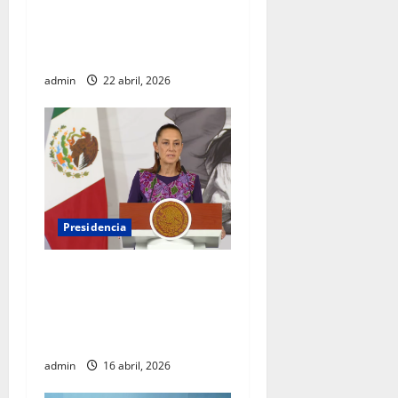
Alto Comisionado de la ONU
para los Derechos Humanos,
Volker Türk
admin
22 abril, 2026
Presidencia
Sheinbaum viaja a
Barcelona para fortalecer
diálogo internacional y
promover agenda de paz
admin
16 abril, 2026