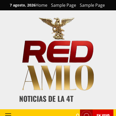
Skip
Home
Sample Page
Sample Page
7 agosto, 2026
to
content
NOTICIAS DE LA 4T
EN VIVO