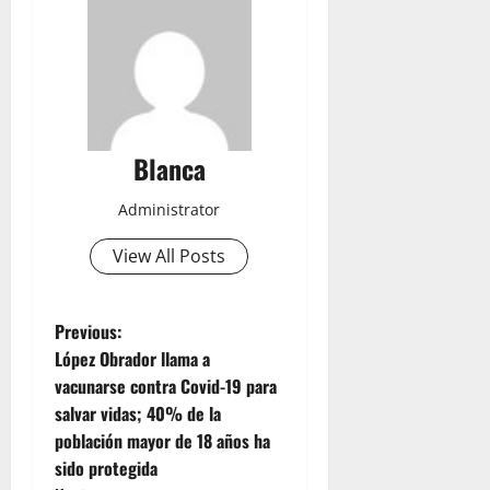
Blanca
Administrator
View All Posts
P
Previous:
López Obrador llama a
o
vacunarse contra Covid-19 para
salvar vidas; 40% de la
s
población mayor de 18 años ha
t
sido protegida